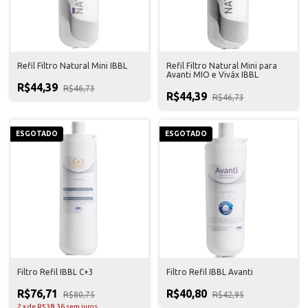
Refil Filtro Natural Mini IBBL
Refil Filtro Natural Mini para
Avanti MIO e Viváx IBBL
R$44,39
R$46,73
R$44,39
R$46,73
ESGOTADO
ESGOTADO
Filtro Refil IBBL C+3
Filtro Refil IBBL Avanti
R$76,71
R$40,80
R$80,75
R$42,95
2
x
de
R$38,36
sem juros