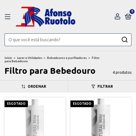
0
Início
>
Lazer e Utilidades
>
Bebedouros e purificadores
>
Filtro
para Bebedouro
Filtro para Bebedouro
4 produtos
ORDENAR
FILTRAR
ESGOTADO
ESGOTADO