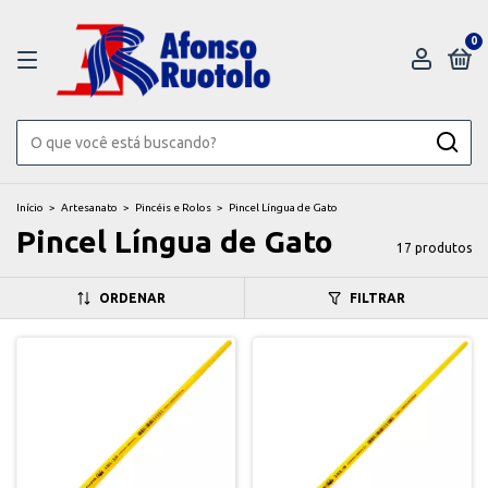
0
Início
>
Artesanato
>
Pincéis e Rolos
>
Pincel Língua de Gato
Pincel Língua de Gato
17 produtos
ORDENAR
FILTRAR