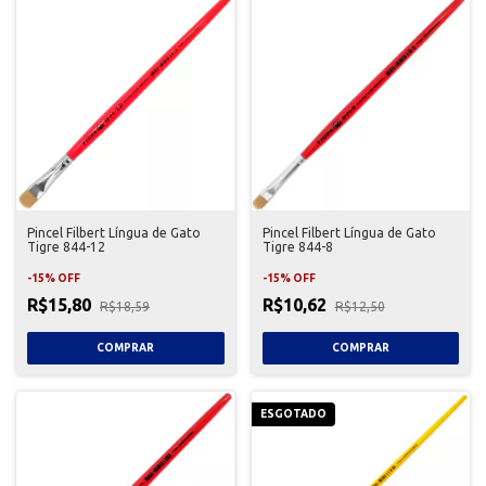
Pincel Filbert Língua de Gato
Pincel Filbert Língua de Gato
Tigre 844-12
Tigre 844-8
-
15
%
OFF
-
15
%
OFF
R$15,80
R$10,62
R$18,59
R$12,50
ESGOTADO