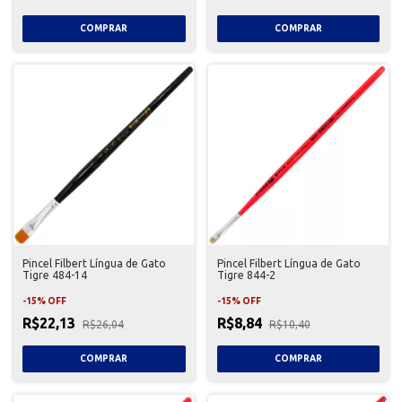
Pincel Filbert Língua de Gato
Pincel Filbert Língua de Gato
Tigre 484-14
Tigre 844-2
-
15
%
OFF
-
15
%
OFF
R$22,13
R$8,84
R$26,04
R$10,40