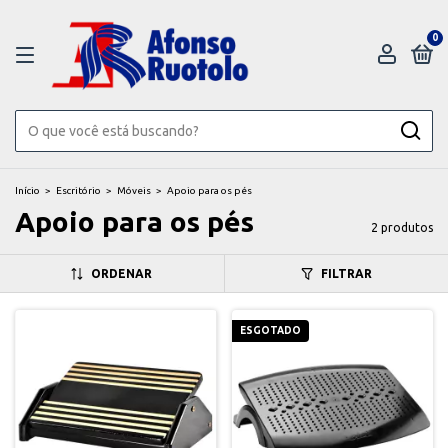
0
Início
>
Escritório
>
Móveis
>
Apoio para os pés
Apoio para os pés
2 produtos
ORDENAR
FILTRAR
ESGOTADO