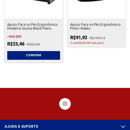
Apoio Para os Pés Ergonômico
Apoio Para os Pés Ergonômico
Madeira Souza Black Piano
Preto Waleu
R$91,92
-
15
%
OFF
R$108,14
R$53,46
3
x
de
R$30,64
sem juros
R$62,90
AJUDA E SUPORTE