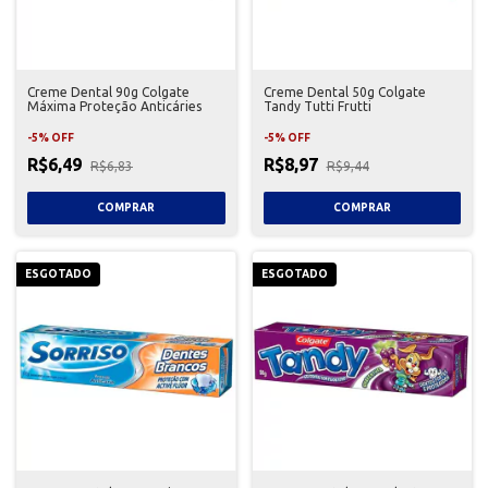
Creme Dental 90g Colgate
Creme Dental 50g Colgate
Máxima Proteção Anticáries
Tandy Tutti Frutti
-
5
%
OFF
-
5
%
OFF
R$6,49
R$8,97
R$6,83
R$9,44
ESGOTADO
ESGOTADO