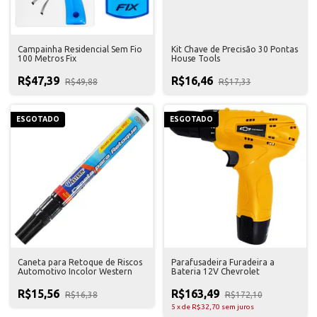
Campainha Residencial Sem Fio
Kit Chave de Precisão 30 Pontas
100 Metros Fix
House Tools
R$47,39
R$16,46
R$49,88
R$17,33
ESGOTADO
ESGOTADO
Caneta para Retoque de Riscos
Parafusadeira Furadeira a
Automotivo Incolor Western
Bateria 12V Chevrolet
R$15,56
R$163,49
R$16,38
R$172,10
5
x
de
R$32,70
sem juros