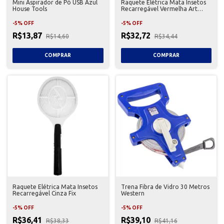
Mini Aspirador de Pó USB Azul
Raquete Elétrica Mata Insetos
House Tools
Recarregável Vermelha Art
House
-
5
%
OFF
-
5
%
OFF
R$13,87
R$32,72
R$14,60
R$34,44
Raquete Elétrica Mata Insetos
Trena Fibra de Vidro 30 Metros
Recarregável Cinza Fix
Western
-
5
%
OFF
-
5
%
OFF
R$36,41
R$39,10
R$38,33
R$41,16