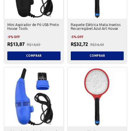
Mini Aspirador de Pó USB Preto
Raquete Elétrica Mata Insetos
House Tools
Recarregável Azul Art House
-
5
%
OFF
-
5
%
OFF
R$13,87
R$32,72
R$14,60
R$34,44