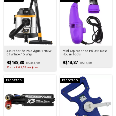
Aspirador de Pó e Água 1700W
Mini Aspirador de Pó USB Rosa
GTW Inox 15 Wap
House Tools
R$438,80
R$13,87
R$461,90
R$14,60
10
x
de
R$43,88
sem juros
ESGOTADO
ESGOTADO