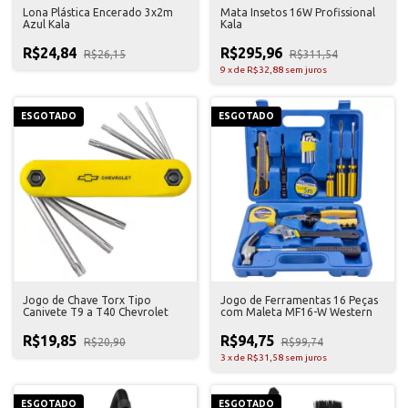
Lona Plástica Encerado 3x2m
Mata Insetos 16W Profissional
Azul Kala
Kala
R$24,84
R$295,96
R$26,15
R$311,54
9
x
de
R$32,88
sem juros
ESGOTADO
ESGOTADO
Jogo de Chave Torx Tipo
Jogo de Ferramentas 16 Peças
Canivete T9 a T40 Chevrolet
com Maleta MF16-W Western
R$19,85
R$94,75
R$20,90
R$99,74
3
x
de
R$31,58
sem juros
ESGOTADO
ESGOTADO