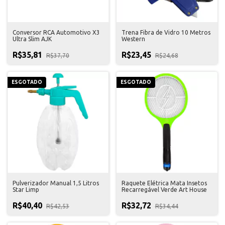
Conversor RCA Automotivo X3
Trena Fibra de Vidro 10 Metros
Ultra Slim AJK
Western
R$35,81
R$23,45
R$37,70
R$24,68
ESGOTADO
ESGOTADO
Pulverizador Manual 1,5 Litros
Raquete Elétrica Mata Insetos
Star Limp
Recarregável Verde Art House
R$40,40
R$32,72
R$42,53
R$34,44