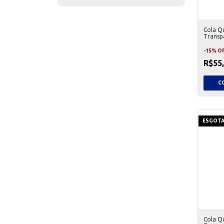
Cola Q
Transp
-
15
%
O
R$55
ESGOT
Cola Q