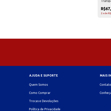
Transp
R$67
2
x
de
R$
AJUDA E SUPORTE
MAIS 
Quem Somos
Contat
Como Comprar
Conheça
Trocas e Devoluções
Política de Privacidade