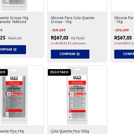
uente Grossa 1Kg
Silicone Para Cola Quente
Silicone Pa
arente Tekbond
Grossa - 1Kg
- 1Kg
FF
-
15
%
OFF
-
15
%
OFF
,25
R$67,03
R$67,03
R$65,00
R$78,86
2
x
de
R$33,52
sem juros
2
x
de
R$33,5
ADO
ESGOTADO
uente Fina 1Kg
Cola Quente Fina 500g