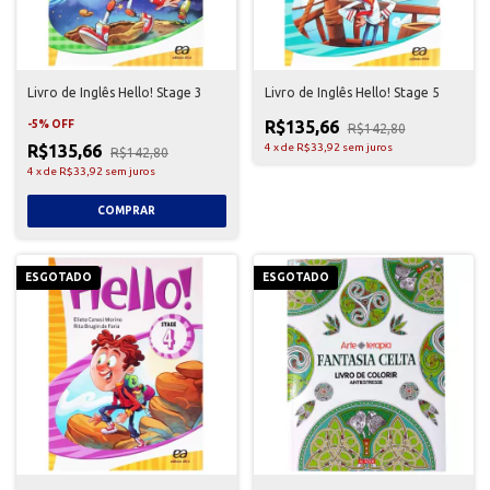
Livro de Inglês Hello! Stage 3
Livro de Inglês Hello! Stage 5
R$135,66
-
5
%
OFF
R$142,80
R$135,66
4
x
de
R$33,92
sem juros
R$142,80
4
x
de
R$33,92
sem juros
ESGOTADO
ESGOTADO