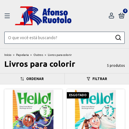
0
Início
>
Papelaria
>
Outros
>
Livros para colorir
Livros para colorir
5 produtos
ORDENAR
FILTRAR
ESGOTADO