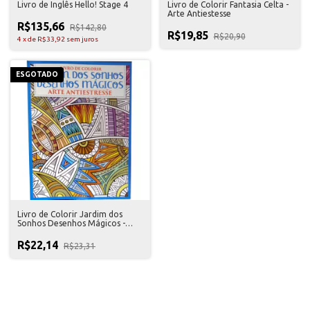
Livro de Inglês Hello! Stage 4
Livro de Colorir Fantasia Celta -
Arte Antiestesse
R$135,66
R$142,80
R$19,85
R$20,90
4
x
de
R$33,92
sem juros
ESGOTADO
Livro de Colorir Jardim dos
Sonhos Desenhos Mágicos -
Arte Antiestresse
R$22,14
R$23,31