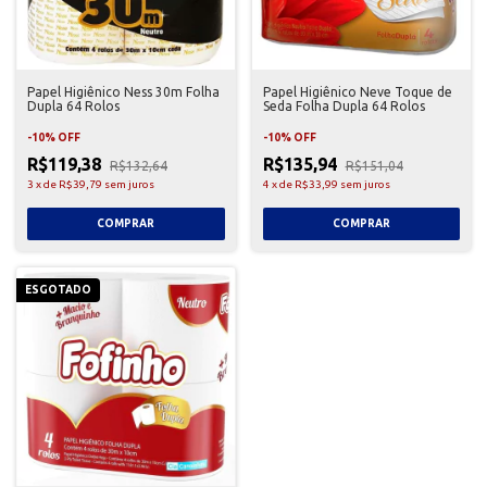
Papel Higiênico Ness 30m Folha
Papel Higiênico Neve Toque de
Dupla 64 Rolos
Seda Folha Dupla 64 Rolos
-
10
%
OFF
-
10
%
OFF
R$119,38
R$135,94
R$132,64
R$151,04
3
x
de
R$39,79
sem juros
4
x
de
R$33,99
sem juros
ESGOTADO