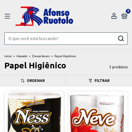
0
Início
>
Atacado
>
Descartáveis
>
Papel Higiênico
Papel Higiênico
3 produtos
ORDENAR
FILTRAR