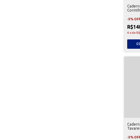
Cadern
Corinth
-
5
%
OF
R$14
4
x
de
R$
Cadern
Tavare
-
5
%
OF