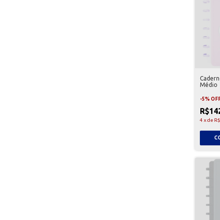
Caderno
Médio
-
5
%
OF
R$14
4
x
de
R$