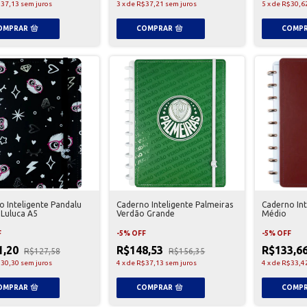
37,13
sem juros
3
x
de
R$37,21
sem juros
5
x
de
R$30,6
o Inteligente Pandalu
Caderno Inteligente Palmeiras
Caderno In
 Luluca A5
Verdão Grande
Médio
F
-
5
%
OFF
-
5
%
OFF
1,20
R$148,53
R$133,6
R$127,58
R$156,35
30,30
sem juros
4
x
de
R$37,13
sem juros
4
x
de
R$33,4