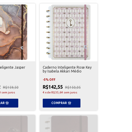
eligente Jasper
Caderno Inteligente Rose Key
by Isabela Akkari Médio
-
5
%
OFF
2
R$142,55
R$159,50
R$150,05
0
sem juros
4
x
de
R$35,64
sem juros