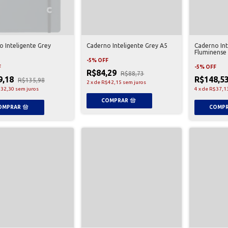
o Inteligente Grey
Caderno Inteligente Grey A5
Caderno Int
Fluminense
-
5
%
OFF
F
-
5
%
OFF
R$84,29
R$88,73
9,18
R$148,5
R$135,98
2
x
de
R$42,15
sem juros
32,30
sem juros
4
x
de
R$37,1