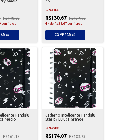
erry Médio
A5
-
5
%
OFF
5
R$130,67
R$148,58
R$137,55
9
sem juros
4
x
de
R$32,67
sem juros
eligente Pandalu
Caderno Inteligente Pandalu
uca Médio
Star by Luluca Grande
-
5
%
OFF
2
R$174,07
R$161,18
R$183,23