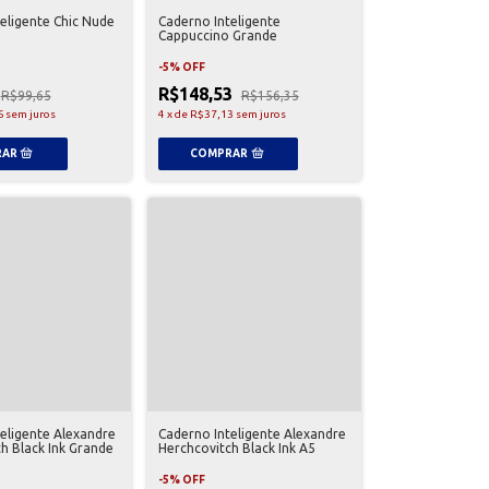
eligente Chic Nude
Caderno Inteligente
Cappuccino Grande
-
5
%
OFF
R$148,53
R$99,65
R$156,35
6
sem juros
4
x
de
R$37,13
sem juros
eligente Alexandre
Caderno Inteligente Alexandre
h Black Ink Grande
Herchcovitch Black Ink A5
-
5
%
OFF