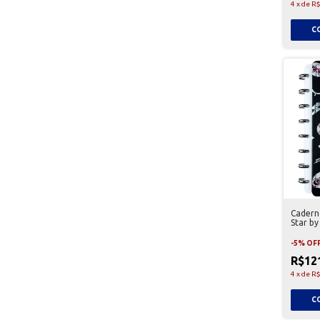
4
x
de
R$
Cadern
Star by
-
5
%
OF
R$12
4
x
de
R$