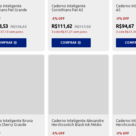
o Inteligente
Caderno Inteligente
Caderno Int
ians Fiel Grande
Corinthians Fiel A5
A5
F
-
5
%
OFF
-
5
%
OFF
8,53
R$111,62
R$94,67
R$156,35
R$117,50
37,13
sem juros
3
x
de
R$37,21
sem juros
3
x
de
R$31,5
o Inteligente Bruna
Caderno Inteligente Alexandre
Caderno Int
s Cherry Grande
Herchcovitch Black Ink Médio
Herchcovitc
F
-
5
%
OFF
-
5
%
OFF