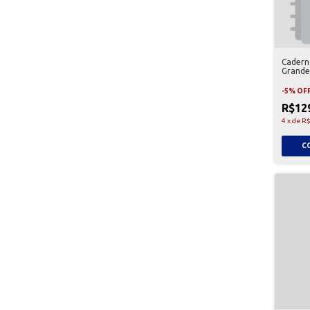
Cadern
Grande
-
5
%
OF
R$12
4
x
de
R$