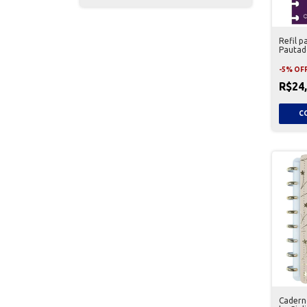
Refil p
Pautad
-
5
%
OF
R$24
Caderno