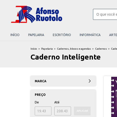
INÍCIO
PAPELARIA
ESCRITÓRIO
INFORMÁTICA
ART
Início
>
Papelaria
>
Cadernos, blocos e agendas
>
Cadernos
>
Cade
Caderno Inteligente
MARCA
PREÇO
De
Até
APLICAR