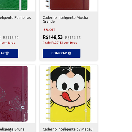
eligente Palmeiras
Caderno Inteligente Mocha
Grande
-
5
%
OFF
2
R$148,53
R$117,50
R$156,35
1
sem juros
4
x
de
R$37,13
sem juros
eligente Bruna
Caderno Inteligente by Magali