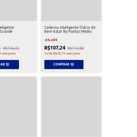
eligente
Caderno Inteligente Diário do
 Grande
Bem-Estar By Pantys Médio
-
5
%
OFF
3
R$107,24
R$156,35
R$112,88
3
sem juros
3
x
de
R$35,75
sem juros