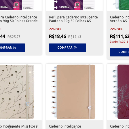
ara Caderno Inteligente
Refil para Caderno Inteligente
Caderno Int
o 90g 50 Folhas Grande
Pautado 90g 50 Folhas A5
Verdão A5
F
-
5
%
OFF
-
5
%
OFF
,44
R$18,46
R$111,6
R$25,73
R$19,43
3
x
de
R$37,2
 Inteligente Miss Floral
Caderno Inteligente
Caderno Int