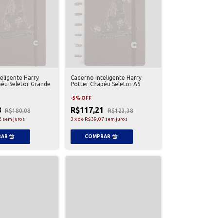
eligente Harry
Caderno Inteligente Harry
péu Seletor Grande
Potter Chapéu Seletor A5
-
5
%
OFF
8
R$117,21
R$180,08
R$123,38
2
sem juros
3
x
de
R$39,07
sem juros