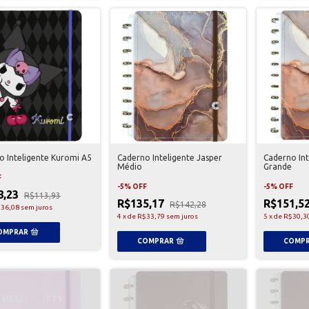
o Inteligente Kuromi A5
Caderno Inteligente Jasper
Caderno Int
Médio
Grande
F
-
5
%
OFF
-
5
%
OFF
8,23
R$113,93
R$135,17
R$151,5
R$142,28
36,08
sem juros
4
x
de
R$33,79
sem juros
5
x
de
R$30,3