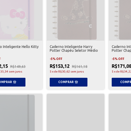
 Inteligente Hello Kitty
Caderno Inteligente Harry
Caderno Int
Potter Chapéu Seletor Médio
Potter Cha
F
-
5
%
OFF
-
5
%
OFF
2,15
R$153,12
R$171,0
R$149,63
R$161,18
35,54
sem juros
5
x
de
R$30,62
sem juros
5
x
de
R$34,2