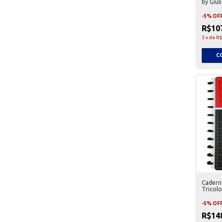
by Giul
-
5
%
OF
R$10
3
x
de
R$
Cadern
Tricolo
-
5
%
OF
R$14