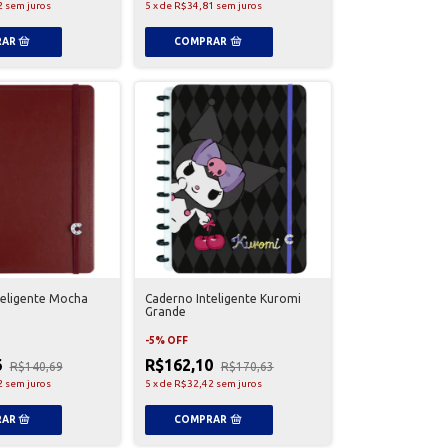
2
sem juros
5
x
de
R$34,81
sem juros
teligente Mocha
Caderno Inteligente Kuromi
Grande
-
5
%
OFF
6
R$162,10
R$140,69
R$170,63
2
sem juros
5
x
de
R$32,42
sem juros