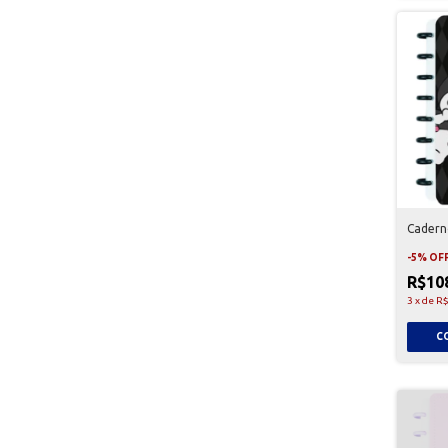
Cadern
-
5
%
OF
R$10
3
x
de
R$