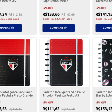
ia Benite A5
Cappuccino Médio
Tavares Ch
F
-
5
%
OFF
-
5
%
OFF
7,24
R$133,66
R$141,1
R$112,88
R$140,69
35,75
sem juros
4
x
de
R$33,42
sem juros
4
x
de
R$35,2
o Inteligente São Paulo
Caderno Inteligente São Paulo
Caderno Int
r Paulista Preto Grande
Tricolor Paulista Preto A5
Star by Lul
F
-
5
%
OFF
-
5
%
OFF
8,53
R$111,62
R$153,1
R$156,35
R$117,50