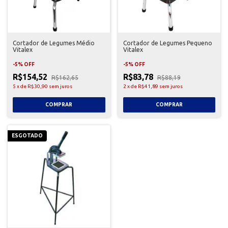
Cortador de Legumes Médio
Cortador de Legumes Pequeno
Vitalex
Vitalex
-
5
%
OFF
-
5
%
OFF
R$154,52
R$83,78
R$162,65
R$88,19
5
x
de
R$30,90
sem juros
2
x
de
R$41,89
sem juros
ESGOTADO