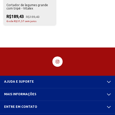
Cortador de legumes grande
com tripé - Vitalex
R$189,43
R$199,40
6
x
de
R$31,57
sem juros
AJUDA E SUPORTE
MAIS INFORMAÇÕES
ENTRE EM CONTATO