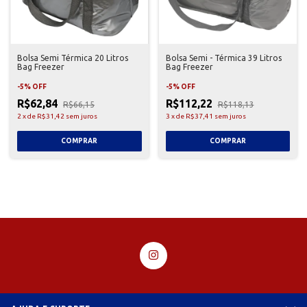
Bolsa Semi Térmica 20 Litros
Bolsa Semi - Térmica 39 Litros
Bag Freezer
Bag Freezer
-
5
%
OFF
-
5
%
OFF
R$62,84
R$112,22
R$66,15
R$118,13
2
x
de
R$31,42
sem juros
3
x
de
R$37,41
sem juros