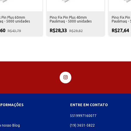
x Pin Plus 60mm
Pino Fix Pin Plus 40mm
Pino Fix Pi
aq - 5000 unidades
Paulimaq - 5000 unidades
Paulimaq - 
,60
R$28,33
R$27,64
R$43,79
R$29,82
INFORMAÇÕES
ENTRE EM CONTATO
o
5519997160077
 nosso Blog
(19) 3651-5822