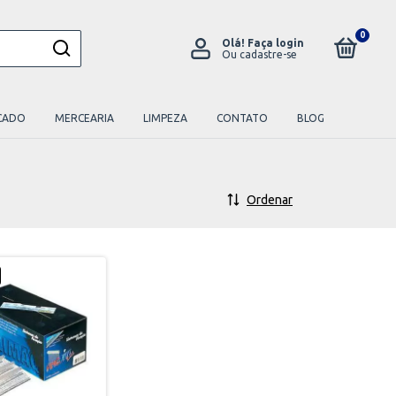
0
Olá!
Faça login
Ou cadastre-se
CADO
MERCEARIA
LIMPEZA
CONTATO
BLOG
Ordenar