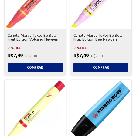
Caneta Marca Texto Be Bold
Caneta Marca Texto Be Bold
Fruit Edition Volcano Newpen
Fruit Edition Bee Newpen
-
5
%
OFF
-
5
%
OFF
R$7,49
R$7,49
R$7,88
R$7,88