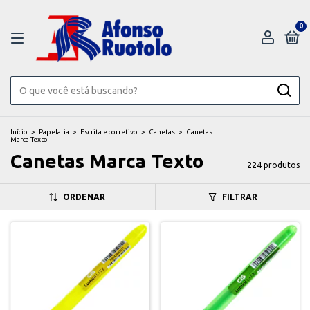
0
Início
>
Papelaria
>
Escrita e corretivo
>
Canetas
>
Canetas
Marca Texto
Canetas Marca Texto
224 produtos
ORDENAR
FILTRAR