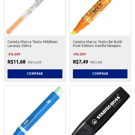
Caneta Marca Texto Mildliner
Caneta Marca Texto Be Bold
Laranja Zebra
Fruit Edition Vanilla Newpen
-
5
%
OFF
-
5
%
OFF
R$11,68
R$7,49
R$12,29
R$7,88