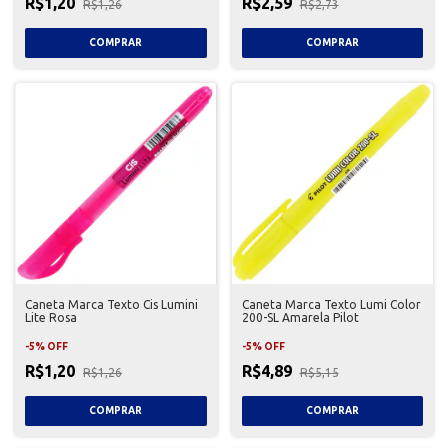
R$1,20
R$2,59
R$1,26
R$2,73
Caneta Marca Texto Cis Lumini
Caneta Marca Texto Lumi Color
Lite Rosa
200-SL Amarela Pilot
-
5
%
OFF
-
5
%
OFF
R$1,20
R$4,89
R$1,26
R$5,15