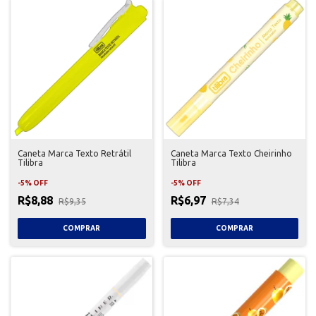
Caneta Marca Texto Retrátil
Caneta Marca Texto Cheirinho
Tilibra
Tilibra
-
5
%
OFF
-
5
%
OFF
R$8,88
R$6,97
R$9,35
R$7,34