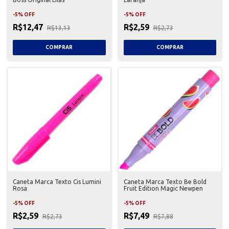
-
5
%
OFF
-
5
%
OFF
R$12,47
R$2,59
R$13,13
R$2,73
Caneta Marca Texto Cis Lumini
Caneta Marca Texto Be Bold
Rosa
Fruit Edition Magic Newpen
-
5
%
OFF
-
5
%
OFF
R$2,59
R$7,49
R$2,73
R$7,88