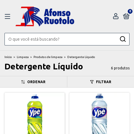
0
Início
>
Limpeza
>
Produtos de limpeza
>
Detergente Líquido
Detergente Líquido
6 produtos
ORDENAR
FILTRAR