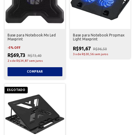
Base para Notebook Mx Led
Base para Notebook Propmax
Maxprint
Light Maxprint
R$91,67
-
5
%
OFF
R$96,50
R$69,73
3
x
de
R$30,56
sem juros
R$73,40
2
x
de
R$34,87
sem juros
ESGOTADO