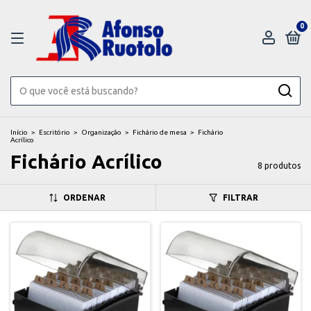
0
Início
>
Escritório
>
Organização
>
Fichário de mesa
>
Fichário
Acrílico
Fichário Acrílico
8 produtos
ORDENAR
FILTRAR