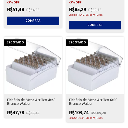
-
5
%
OFF
-
5
%
OFF
R$51,38
R$85,29
R$54,08
R$89,78
2
x
de
R$42,65
sem juros
ESGOTADO
ESGOTADO
Fichário de Mesa Acrílico 4x6"
Fichário de Mesa Acrílico 6x9"
Branco Waleu
Branco Waleu
R$47,78
R$103,74
R$50,30
R$109,20
3
x
de
R$34,58
sem juros