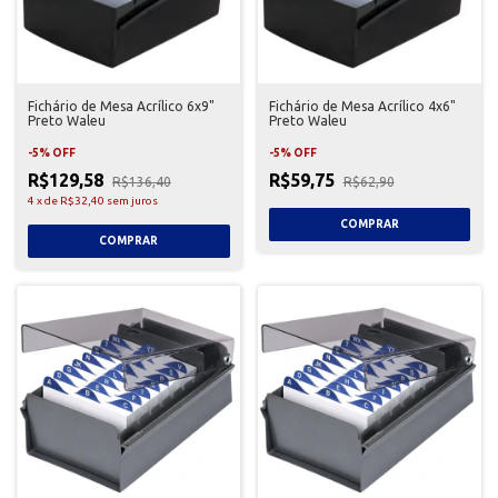
Fichário de Mesa Acrílico 6x9"
Fichário de Mesa Acrílico 4x6"
Preto Waleu
Preto Waleu
-
5
%
OFF
-
5
%
OFF
R$129,58
R$59,75
R$136,40
R$62,90
4
x
de
R$32,40
sem juros