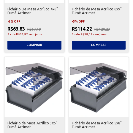
Fichário De Mesa Acrílico 4x6"
Fichário de Mesa Acrílico 6x9"
Fumê Acrimet
Fumê Acrimet
-
5
%
OFF
-
5
%
OFF
R$63,83
R$114,22
R$67,19
R$120,23
2
x
de
R$31,92
sem juros
3
x
de
R$38,07
sem juros
Fichário de Mesa Acrílico 3x5"
Fichário de Mesa Acrílico 5x8"
Fumê Acrimet
Fumê Acrimet