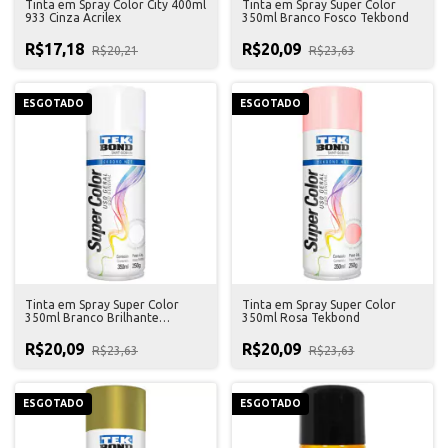
Tinta em Spray Color City 400ml
Tinta em Spray Super Color
933 Cinza Acrilex
350ml Branco Fosco Tekbond
R$17,18
R$20,09
R$20,21
R$23,63
ESGOTADO
ESGOTADO
Tinta em Spray Super Color
Tinta em Spray Super Color
350ml Branco Brilhante
350ml Rosa Tekbond
Tekbond
R$20,09
R$20,09
R$23,63
R$23,63
ESGOTADO
ESGOTADO