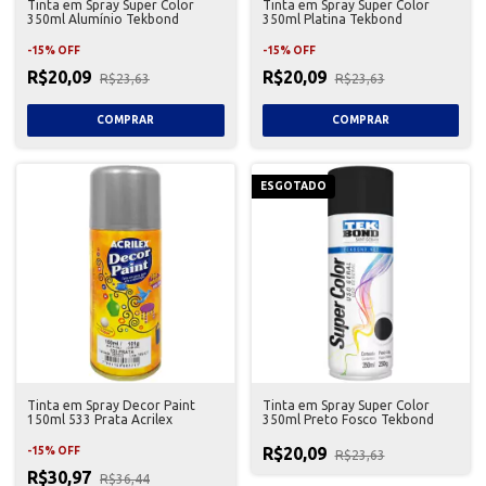
Tinta em Spray Super Color
Tinta em Spray Super Color
350ml Alumínio Tekbond
350ml Platina Tekbond
-
15
%
OFF
-
15
%
OFF
R$20,09
R$20,09
R$23,63
R$23,63
ESGOTADO
Tinta em Spray Decor Paint
Tinta em Spray Super Color
150ml 533 Prata Acrilex
350ml Preto Fosco Tekbond
R$20,09
-
15
%
OFF
R$23,63
R$30,97
R$36,44