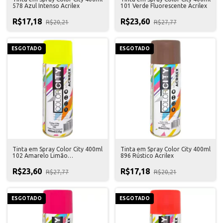
578 Azul Intenso Acrilex
101 Verde Fluorescente Acrilex
R$17,18
R$23,60
R$20,21
R$27,77
ESGOTADO
ESGOTADO
Tinta em Spray Color City 400ml
Tinta em Spray Color City 400ml
102 Amarelo Limão
896 Rústico Acrilex
Fluorescente Acrilex
R$23,60
R$17,18
R$27,77
R$20,21
ESGOTADO
ESGOTADO