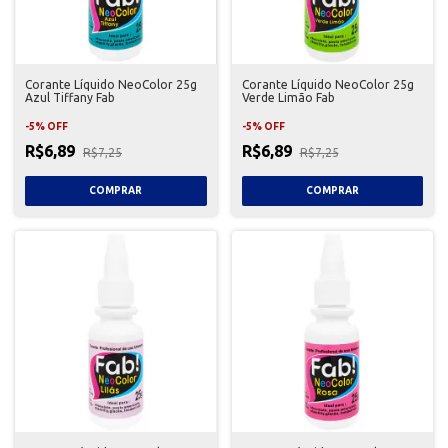
Corante Líquido NeoColor 25g
Corante Líquido NeoColor 25g
Azul Tiffany Fab
Verde Limão Fab
-
5
%
OFF
-
5
%
OFF
R$6,89
R$6,89
R$7,25
R$7,25