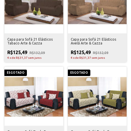
Capa para Sofá 21 Elásticos
Capa para Sofá 21 Elásticos
Tabaco Arte & Cazza
Avelã Arte & Cazza
R$125,49
R$125,49
R$132,09
R$132,09
4
x
de
R$31,37
sem juros
4
x
de
R$31,37
sem juros
ESGOTADO
ESGOTADO