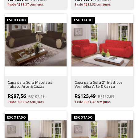
4
x
de
R$31,37
sem juros
3
x
de
R$32,52
sem juros
ESGOTADO
ESGOTADO
Capa para Sofá Matelassê
Capa para Sofá 21 Elásticos
Tabaco Arte & Cazza
Vermelha Arte & Cazza
R$97,56
R$125,49
R$102,69
R$132,09
3
x
de
R$32,52
sem juros
4
x
de
R$31,37
sem juros
ESGOTADO
ESGOTADO