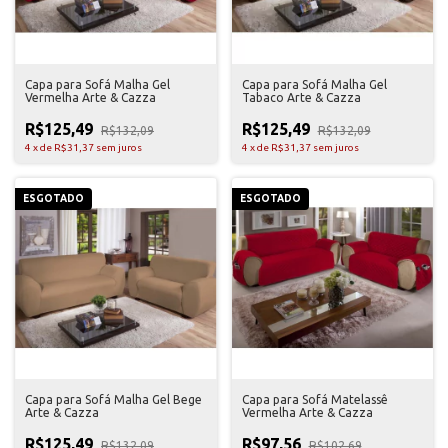
Capa para Sofá Malha Gel
Capa para Sofá Malha Gel
Vermelha Arte & Cazza
Tabaco Arte & Cazza
R$125,49
R$125,49
R$132,09
R$132,09
4
x
de
R$31,37
sem juros
4
x
de
R$31,37
sem juros
ESGOTADO
ESGOTADO
Capa para Sofá Malha Gel Bege
Capa para Sofá Matelassê
Arte & Cazza
Vermelha Arte & Cazza
R$125,49
R$97,56
R$132,09
R$102,69