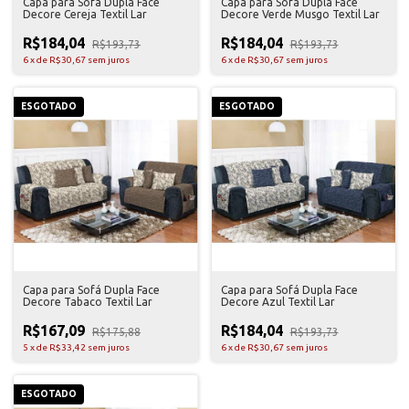
Capa para Sofá Dupla Face
Capa para Sofá Dupla Face
Decore Cereja Textil Lar
Decore Verde Musgo Textil Lar
R$184,04
R$184,04
R$193,73
R$193,73
6
x
de
R$30,67
sem juros
6
x
de
R$30,67
sem juros
ESGOTADO
ESGOTADO
Capa para Sofá Dupla Face
Capa para Sofá Dupla Face
Decore Tabaco Textil Lar
Decore Azul Textil Lar
R$167,09
R$184,04
R$175,88
R$193,73
5
x
de
R$33,42
sem juros
6
x
de
R$30,67
sem juros
ESGOTADO