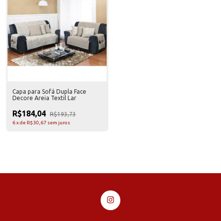
Capa para Sofá Dupla Face
Decore Areia Textil Lar
R$184,04
R$193,73
6
x
de
R$30,67
sem juros