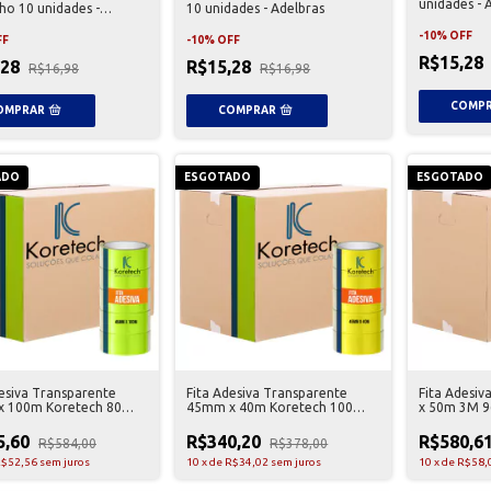
unidades - 
ho 10 unidades -
10 unidades - Adelbras
as
-
10
%
OFF
FF
-
10
%
OFF
R$15,28
,28
R$15,28
R$16,98
R$16,98
ADO
ESGOTADO
ESGOTADO
desiva Transparente
Fita Adesiva Transparente
Fita Adesi
 100m Koretech 80
45mm x 40m Koretech 100
x 50m 3M 9
es
Unidades
5,60
R$340,20
R$580,6
R$584,00
R$378,00
$52,56
sem juros
10
x
de
R$34,02
sem juros
10
x
de
R$58,