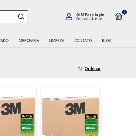
0
Olá!
Faça login
Ou cadastre-se
CADO
MERCEARIA
LIMPEZA
CONTATO
BLOG
Ordenar