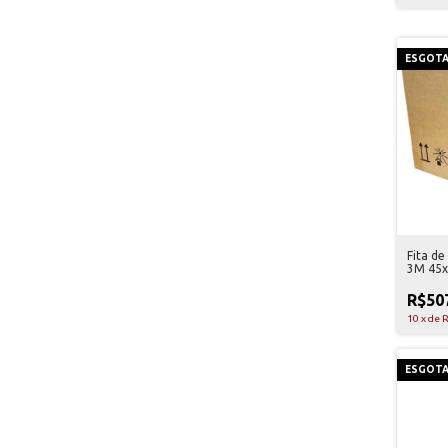
ESGOT
Fita d
3M 45x
Unidad
R$50
10
x
de
R
ESGOT