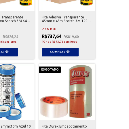
a Transparente
Fita Adesiva Transparente
m Scotch 3M 64
45mm x 45m Scotch 3M 120
Unidades
-
10
%
OFF
2
R$737,64
R$826,24
R$819,60
36
sem juros
10
x
de
R$73,76
sem juros
ESGOTADO
 12mmx10m Azul 10
Fita Durex Empacotamento