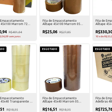
e Empacotamento
Fita de Empacotamento
Fita de Em
e 45x100 Marrom 72
Alltape 45x100 Marrom 05
Alltape 45x
es
Unidades
100 Unidad
0,94
R$25,06
R$330,3
R$401,04
R$27,85
$36,09
sem juros
10
x
de
R$33,
ADO
ESGOTADO
ESGOTADO
e Empacotamento
Fita de Empacotamento
Fita de Em
e 45x40 Transparente 05
Alltape 45x40 Marrom 05
Adelbras 4
es
Unidades
Unidades
,51
R$16,51
R$725,7
R$18,35
R$18,35