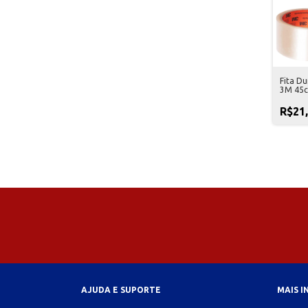
Fita D
3M 45c
05 Uni
R$21
AJUDA E SUPORTE
MAIS 