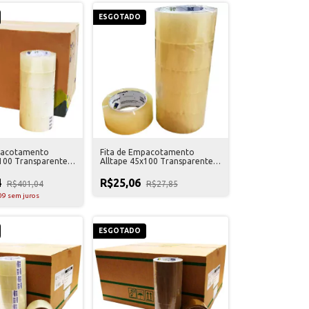
ESGOTADO
pacotamento
Fita de Empacotamento
x100 Transparente
Alltape 45x100 Transparente
s
05 Unidades
4
R$25,06
R$401,04
R$27,85
09
sem juros
ESGOTADO