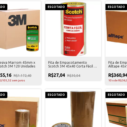
ADO
ESGOTADO
ESGOTADO
desiva Marrom 45mm x
Fita de Empacotamento
Fita de Em
otch 3M 120 Unidades
Scotch 3M 45x40 Corta Fácil 4
Alltape 45
Unidades
72 Unidade
055,16
R$27,04
R$360,9
R$1.172,40
R$30,04
$105,52
sem juros
10
x
de
R$36,
ADO
ESGOTADO
ESGOTADO