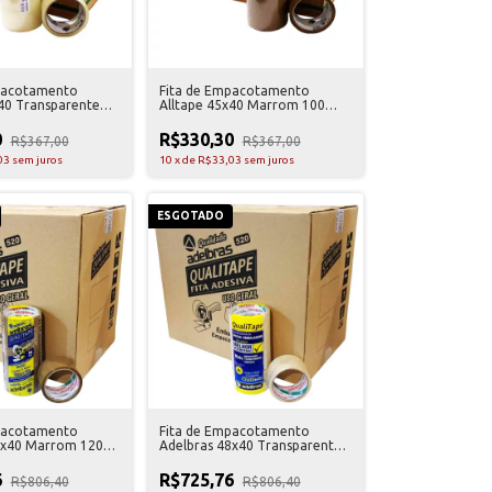
pacotamento
Fita de Empacotamento
40 Transparente
Alltape 45x40 Marrom 100
es
Unidades
0
R$330,30
R$367,00
R$367,00
03
sem juros
10
x
de
R$33,03
sem juros
ESGOTADO
pacotamento
Fita de Empacotamento
8x40 Marrom 120
Adelbras 48x40 Transparente
120 Unidades
6
R$725,76
R$806,40
R$806,40