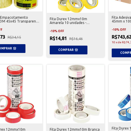
e Empacotamento
Fita Adesiv
Fita Durex 12mmx10m
 3M 45x45 Transparente
45mm x 100
Amarela 10 unidades -
dades
Unidades
Adelbras
FF
-
10
%
OFF
-
10
%
OFF
,73
R$743,6
R$34,15
R$14,81
R$16,46
10
x
de
R$74,
Fita Durex
urex 12mmx10m
Fita Durex 12mmx10m Branca