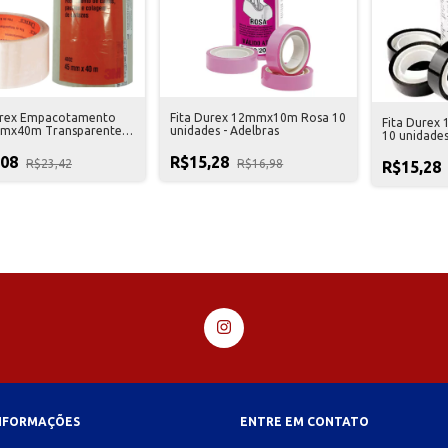
urex Empacotamento
Fita Durex 12mmx10m Rosa 10
Fita Durex
mx40m Transparente -
unidades - Adelbras
10 unidades
dades
,08
R$15,28
R$23,42
R$16,98
R$15,28
INFORMAÇÕES
ENTRE EM CONTATO