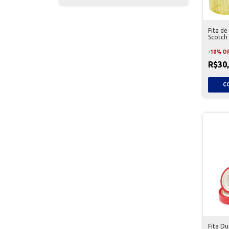
Fita d
Scotch
05 Uni
-
10
%
O
R$30
Fita D