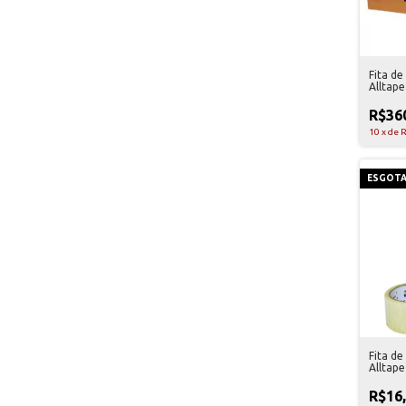
Fita d
Alltap
Unidad
R$36
10
x
de
R
ESGOT
Fita d
Alltap
Unidad
R$16