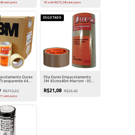
58
sem juros
10
x
de
R$72,58
sem juros
ESGOTADO
pacotamento Durex
Fita Durex Empacotamento
Transparente 64
3M 45cmx40m Marrom - 05
Unidades
9
R$21,08
R$712,32
R$23,42
11
sem juros