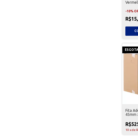
Vermel
Adelbr
-
10
%
O
R$15
ESGOT
Fita A
45mm x
Unidad
R$52
10
x
de
R