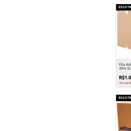
ESGOT
Fita A
45m Sc
R$1.
10
x
de
R
ESGOT