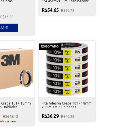
Adelbras
3M 45cmx100m Transparente
- 05 Unidades
R$54,65
R$60,72
R$16,98
ESGOTADO
va Crepe 101+ 18mm
Fita Adesiva Crepe 101+ 18mm
6 Unidades
x 50m 3M 6 Unidades
1
R$36,29
R$645,12
R$40,32
06
sem juros