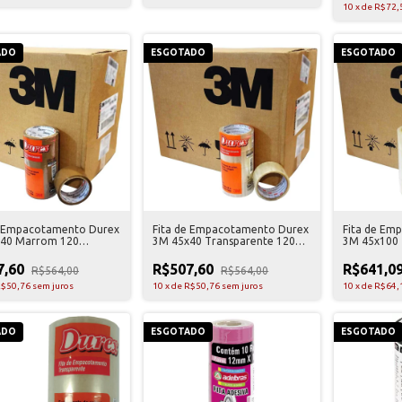
10
x
de
R$72,
ADO
ESGOTADO
ESGOTADO
e Empacotamento Durex
Fita de Empacotamento Durex
Fita de Em
40 Marrom 120
3M 45x40 Transparente 120
3M 45x100 
es
Unidades
Unidades
7,60
R$507,60
R$641,0
R$564,00
R$564,00
$50,76
sem juros
10
x
de
R$50,76
sem juros
10
x
de
R$64,
ADO
ESGOTADO
ESGOTADO