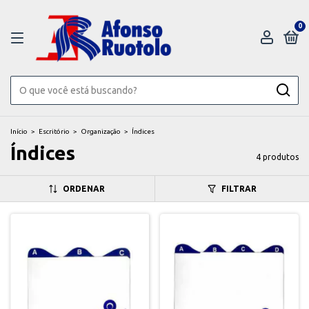
0
Início
>
Escritório
>
Organização
>
Índices
Índices
4 produtos
ORDENAR
FILTRAR