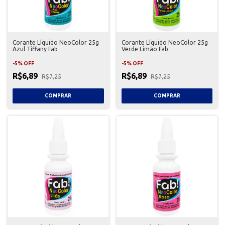
Corante Líquido NeoColor 25g
Corante Líquido NeoColor 25g
Azul Tiffany Fab
Verde Limão Fab
-
5
%
OFF
-
5
%
OFF
R$6,89
R$6,89
R$7,25
R$7,25