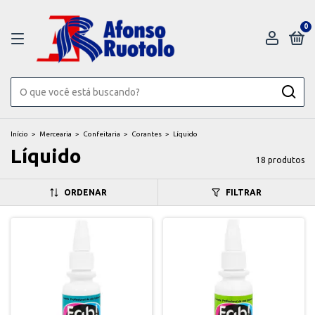
0
Início
>
Mercearia
>
Confeitaria
>
Corantes
>
Líquido
Líquido
18 produtos
ORDENAR
FILTRAR