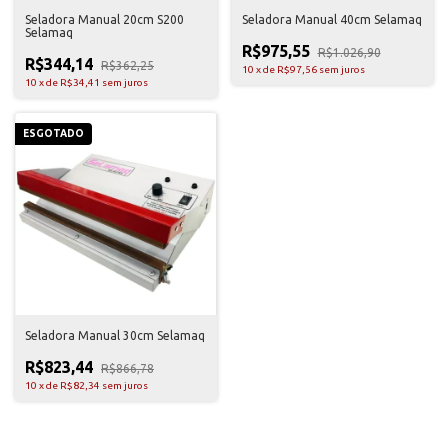
Seladora Manual 20cm S200
Seladora Manual 40cm Selamaq
Selamaq
R$975,55
R$1.026,90
R$344,14
R$362,25
10
x
de
R$97,56
sem juros
10
x
de
R$34,41
sem juros
ESGOTADO
Seladora Manual 30cm Selamaq
R$823,44
R$866,78
10
x
de
R$82,34
sem juros