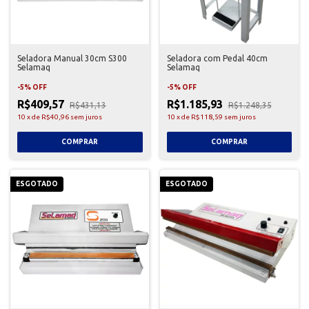
Seladora Manual 30cm S300
Seladora com Pedal 40cm
Selamaq
Selamaq
-
5
%
OFF
-
5
%
OFF
R$409,57
R$1.185,93
R$431,13
R$1.248,35
10
x
de
R$40,96
sem juros
10
x
de
R$118,59
sem juros
ESGOTADO
ESGOTADO