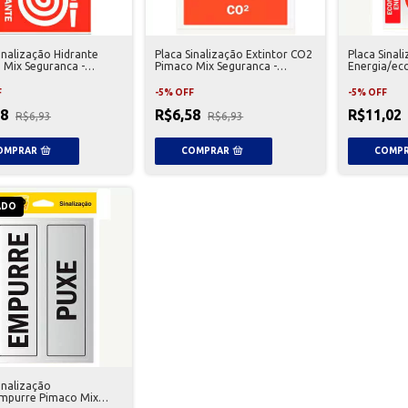
inalização Hidrante
Placa Sinalização Extintor CO2
Placa Sina
 Mix Seguranca -
Pimaco Mix Seguranca -
Energia/ec
10
5000613
Pimaco Mix 
F
-
5
%
OFF
-
5
%
OFF
58
R$6,58
R$11,02
R$6,93
R$6,93
ADO
inalização
mpurre Pimaco Mix