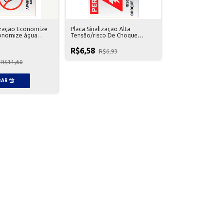
lização Economize
Placa Sinalização Alta
onomize água
Tensão/risco De Choque
Office - 5000595
Elétrico Pimaco Mix Seguranca
- 5000608
R$6,58
R$6,93
R$11,60