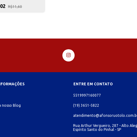
 - 5000585
,02
R$11,60
INFORMAÇÕES
ENTRE EM CONTATO
o
5519997160077
 nosso Blog
(19) 3651-5822
atendimento@afonsoruotolo.com.b
Rua Arthur Vergueiro, 287 - Alto Aleg
Espírito Santo do Pinhal - SP