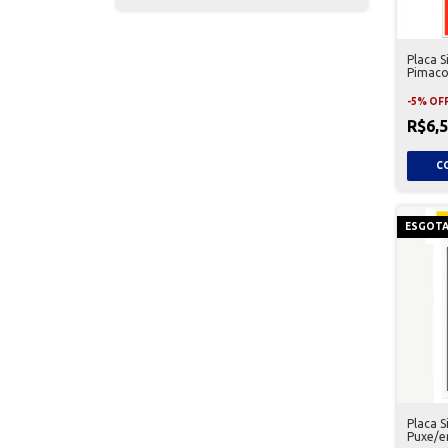
Placa S
Pimaco
50006
-
5
%
OF
R$6,
ESGOT
Placa S
Puxe/e