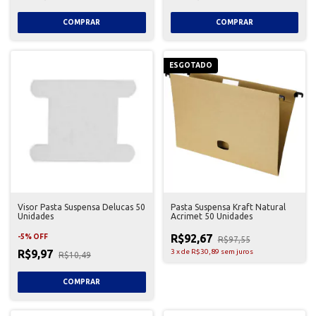
ESGOTADO
Visor Pasta Suspensa Delucas 50
Pasta Suspensa Kraft Natural
Unidades
Acrimet 50 Unidades
R$92,67
-
5
%
OFF
R$97,55
R$9,97
3
x
de
R$30,89
sem juros
R$10,49