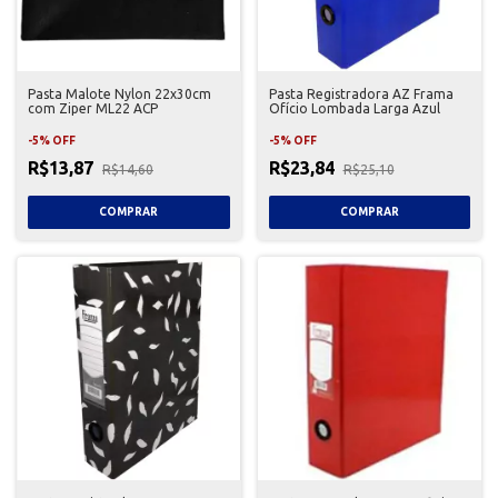
Pasta Malote Nylon 22x30cm
Pasta Registradora AZ Frama
com Ziper ML22 ACP
Ofício Lombada Larga Azul
-
5
%
OFF
-
5
%
OFF
R$13,87
R$23,84
R$14,60
R$25,10