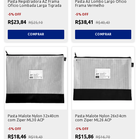
Pasta Registradora AZ Frama
Pasta Az Lombo Largo Oficio
Ofício Lombada Larga Tigrada
Frama Vermelho
-
5
%
OFF
-
5
%
OFF
R$23,84
R$38,41
R$25,10
R$40,43
Pasta Malote Nylon 32x40cm
Pasta Malote Nylon 26x34cm
com Ziper ML30 ACP
com Ziper ML26 ACP
-
5
%
OFF
-
5
%
OFF
R$18,46
R$15,86
R$19,43
R$16,70