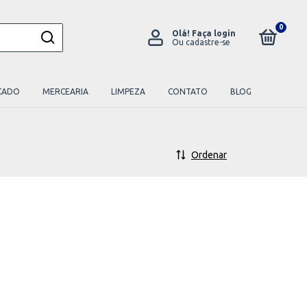
0
Olá!
Faça login
Ou cadastre-se
CADO
MERCEARIA
LIMPEZA
CONTATO
BLOG
Ordenar