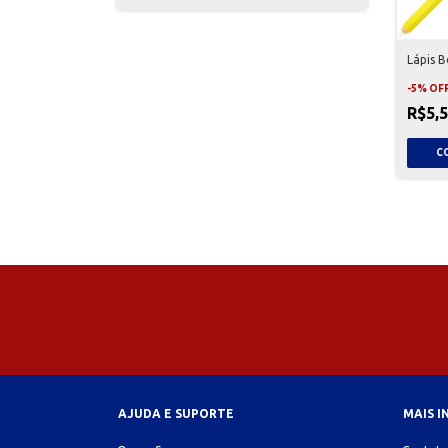
Lápis B
-
5
%
OF
R$5,
AJUDA E SUPORTE
MAIS 