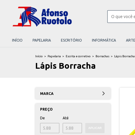
INÍCIO
PAPELARIA
ESCRITÓRIO
INFORMÁTICA
ART
Início
>
Papelaria
>
Escrita e corretivo
>
Borrachas
>
Lápis Borracha
Lápis Borracha
MARCA
PREÇO
De
Até
APLICAR