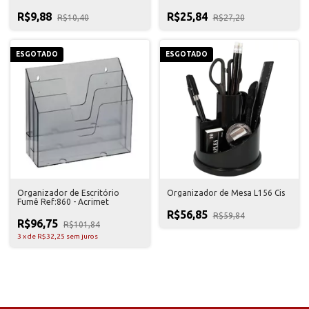
R$9,88
R$25,84
R$10,40
R$27,20
ESGOTADO
ESGOTADO
Organizador de Escritório
Organizador de Mesa L156 Cis
Fumê Ref:860 - Acrimet
R$56,85
R$59,84
R$96,75
R$101,84
3
x
de
R$32,25
sem juros