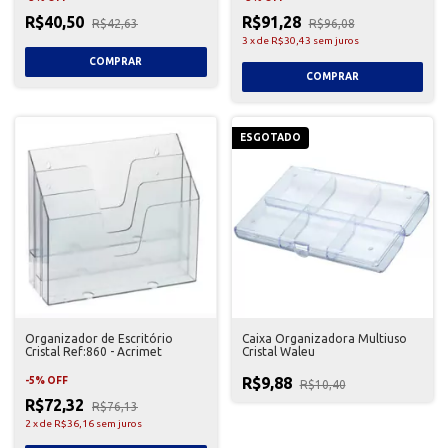
R$40,50
R$91,28
R$42,63
R$96,08
3
x
de
R$30,43
sem juros
ESGOTADO
Organizador de Escritório
Caixa Organizadora Multiuso
Cristal Ref:860 - Acrimet
Cristal Waleu
R$9,88
-
5
%
OFF
R$10,40
R$72,32
R$76,13
2
x
de
R$36,16
sem juros