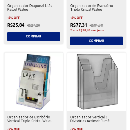
Organizador Diagonal Lilás
Organizador de Escritório
Pastel Waleu
Triplo Cristal Waleu
-
5
%
OFF
-
5
%
OFF
R$25,84
R$77,31
R$27,20
R$81,38
2
x
de
R$38,66
sem juros
Organizador de Escritório
Organizador Vertical 3
Vertical Triplo Cristal Waleu
Divisórias Acrimet Fumê
-
5
%
OFF
-
5
%
OFF