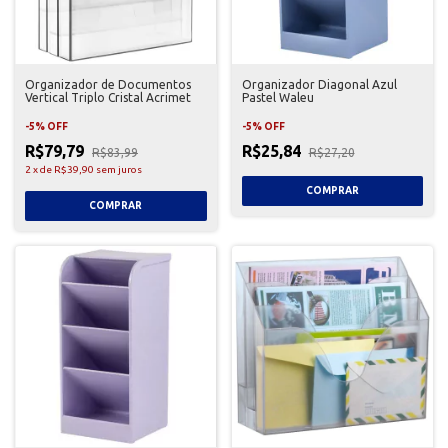
Organizador de Documentos
Organizador Diagonal Azul
Vertical Triplo Cristal Acrimet
Pastel Waleu
-
5
%
OFF
-
5
%
OFF
R$79,79
R$25,84
R$83,99
R$27,20
2
x
de
R$39,90
sem juros