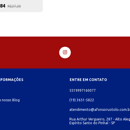
,84
R$27,20
INFORMAÇÕES
ENTRE EM CONTATO
o
5519997160077
 nosso Blog
(19) 3651-5822
atendimento@afonsoruotolo.com.b
Rua Arthur Vergueiro, 287 - Alto Aleg
Espírito Santo do Pinhal - SP