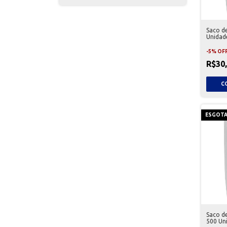
Saco d
Unidad
-
5
%
OF
R$30
ESGOT
Saco d
500 Un