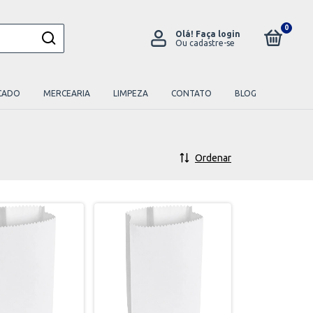
0
Olá!
Faça login
Ou cadastre-se
CADO
MERCEARIA
LIMPEZA
CONTATO
BLOG
Ordenar