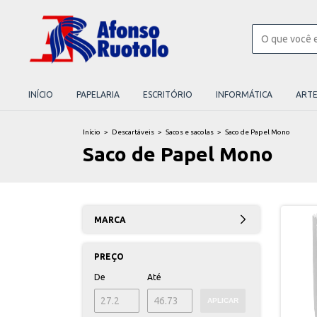
INÍCIO
PAPELARIA
ESCRITÓRIO
INFORMÁTICA
ART
Início
>
Descartáveis
>
Sacos e sacolas
>
Saco de Papel Mono
Saco de Papel Mono
MARCA
PREÇO
De
Até
APLICAR