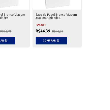
pel Branco Viagem
Saco de Papel Branco Viagem
idades
3Kg 500 Unidades
-
5
%
OFF
R$44,39
R$38,75
R$46,73