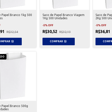
e Papel Branco 1kg 500
Saco de Papel Branco Viagem
Saco de Pa
es
1Kg 500 Unidades
2Kg 500 Un
F
-
5
%
OFF
-
5
%
OFF
,91
R$30,52
R$36,81
R$32,54
R$32,13
ADO
e Papel Branco 500g
idades