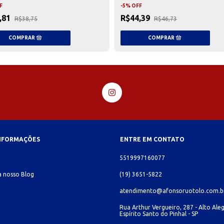
F
-
5
%
OFF
,81
R$44,39
R$38,75
R$46,73
INFORMAÇÕES
ENTRE EM CONTATO
o
5519997160077
 nosso Blog
(19) 3651-5822
atendimento@afonsoruotolo.com.b
Rua Arthur Vergueiro, 287 - Alto Aleg
Espírito Santo do Pinhal - SP