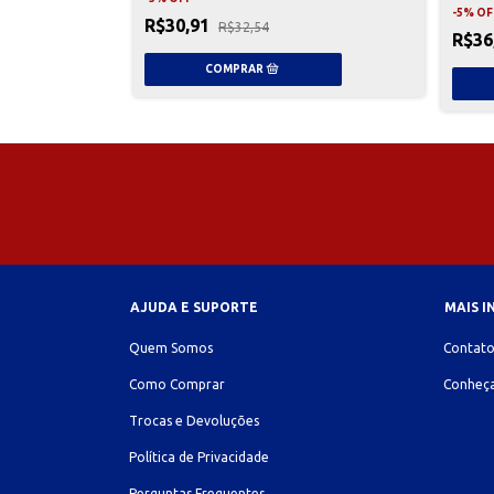
-
5
%
OF
R$30,91
R$32,54
R$36
AJUDA E SUPORTE
MAIS 
Quem Somos
Contat
Como Comprar
Conheça
Trocas e Devoluções
Política de Privacidade
Perguntas Frequentes