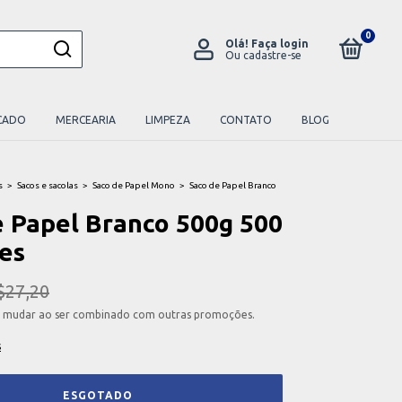
0
Olá!
Faça login
Ou cadastre-se
CADO
MERCEARIA
LIMPEZA
CONTATO
BLOG
s
>
Sacos e sacolas
>
Saco de Papel Mono
>
Saco de Papel Branco
e Papel Branco 500g 500
es
$27,20
 mudar ao ser combinado com outras promoções.
s