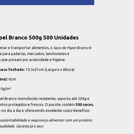
pel Branco 500g 500 Unidades
enar e transportar alimentos, o
Saco de Papel Branco
é
ta para padarias, mercados, lanchonetes e
 que prezam por praticidade e higiene.
saco fechado:
10,5x21cm (Largura x Altura)
ra):
6cm
0g/m²
el Branco monolúcido resistente, suporta até 500g e
ntos protegidos e frescos. O pacote contém
500 sacos
,
 no dia a dia e oferecendo excelente custo-benefício.
 sustentabilidade e segurança alimentar com um produto
qualidade. Garanta já o seu!