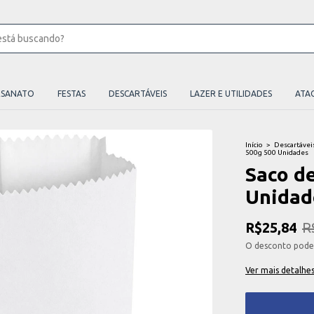
ESANATO
FESTAS
DESCARTÁVEIS
LAZER E UTILIDADES
ATA
Início
>
Descartávei
500g 500 Unidades
Saco d
Unidad
R$25,84
R
O desconto pode
Ver mais detalhe