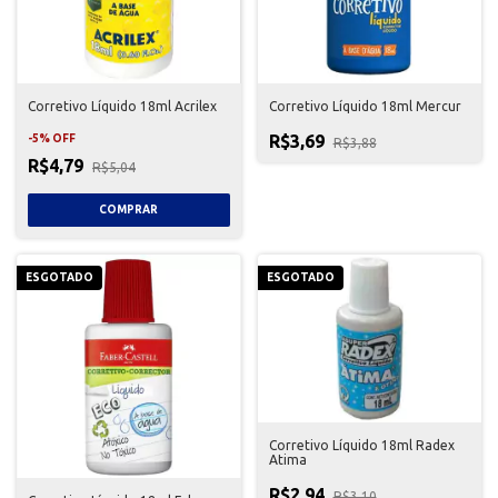
Corretivo Líquido 18ml Acrilex
Corretivo Líquido 18ml Mercur
R$3,69
-
5
%
OFF
R$3,88
R$4,79
R$5,04
ESGOTADO
ESGOTADO
Corretivo Líquido 18ml Radex
Atima
R$2,94
R$3,10