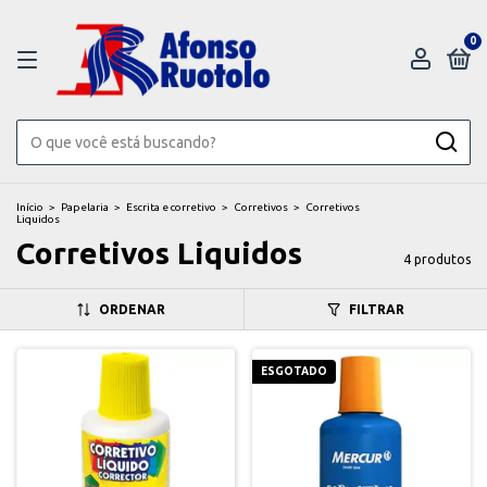
0
Início
>
Papelaria
>
Escrita e corretivo
>
Corretivos
>
Corretivos
Liquidos
Corretivos Liquidos
4 produtos
ORDENAR
FILTRAR
ESGOTADO