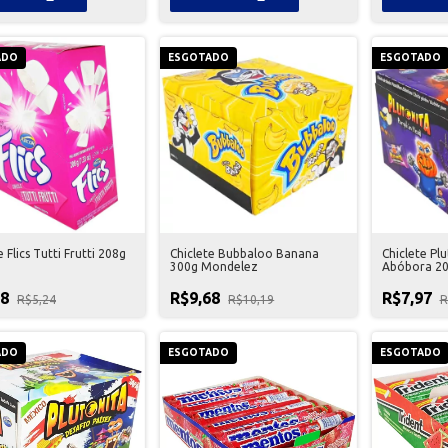
ADO
ESGOTADO
ESGOTADO
e Flics Tutti Frutti 208g
Chiclete Bubbaloo Banana
Chiclete Pl
300g Mondelez
Abóbora 20
98
R$9,68
R$7,97
R$5,24
R$10,19
R
ADO
ESGOTADO
ESGOTADO