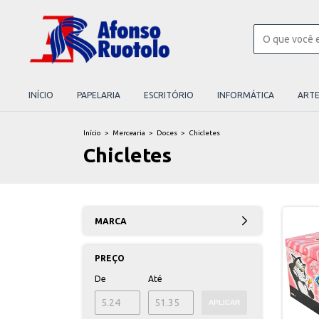
INÍCIO
PAPELARIA
ESCRITÓRIO
INFORMÁTICA
ART
Início
>
Mercearia
>
Doces
>
Chicletes
Chicletes
MARCA
PREÇO
De
Até
APLICAR