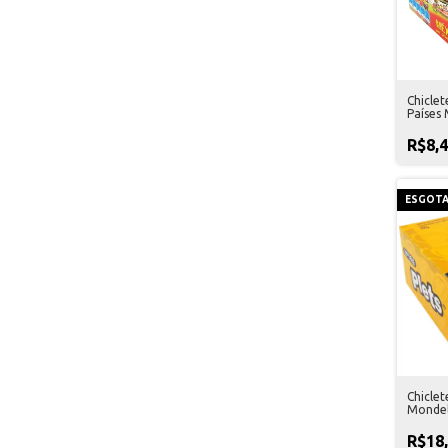
Chiclet
Países
Arcor
R$8,
ESGOT
Chiclet
Monde
R$18