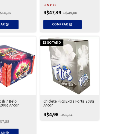
-
5
%
OFF
R$47,39
$10,29
R$49,88
ESGOTADO
osh 7 Belo
Chiclete Flics Extra Forte 208g
200g Arcor
Arcor
R$4,98
R$5,24
$7,88