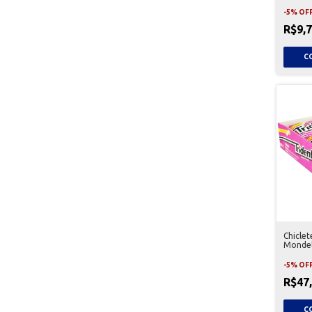
-
5
%
OF
R$9,
Chiclet
Mondel
-
5
%
OF
R$47