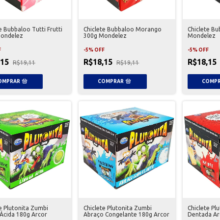
e Bubbaloo Tutti Frutti
Chiclete Bubbaloo Morango
Chiclete B
ondelez
300g Mondelez
Mondelez
F
-
5
%
OFF
-
5
%
OFF
,15
R$18,15
R$18,15
R$19,11
R$19,11
e Plutonita Zumbi
Chiclete Plutonita Zumbi
Chiclete Pl
 Ácida 180g Arcor
Abraço Congelante 180g Arcor
Dentada Ar