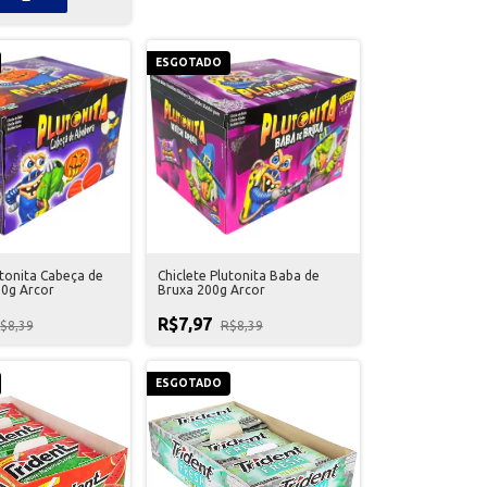
ESGOTADO
utonita Cabeça de
Chiclete Plutonita Baba de
0g Arcor
Bruxa 200g Arcor
R$7,97
$8,39
R$8,39
ESGOTADO