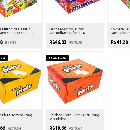
e Plutonita Desafio
Drops Mentos Frutas
Chiclete Tr
 México e Japão 200g
Vermelhas Perfetti 16
Mondelez 2
Unidades
48
R$46,83
R$41,20
R$8,93
R$49,30
ADO
ESGOTADO
e Plets Hortelã 290g
Chiclete Plets Tutti-Frutti 290g
lez
Mondelez
,66
R$18,66
R$19,64
R$19,64