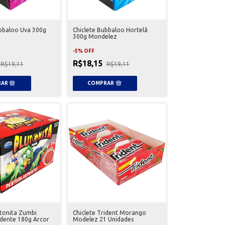
ubbaloo Uva 300g
Chiclete Bubbaloo Hortelã
300g Mondelez
-
5
%
OFF
R$18,15
R$19,11
R$19,11
utonita Zumbi
Chiclete Trident Morango
dente 180g Arcor
Modelez 21 Unidades