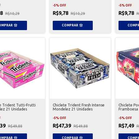
F
-
5
%
OFF
-
5
%
OFF
78
R$9,78
R$9,78
R$10,29
R$10,29
R
e Trident Tutti-Frutti
Chiclete Trident Fresh Intense
Chiclete Po
ez 21 Unidades
Mondelez 21 Unidades
Framboesa 
F
-
5
%
OFF
-
5
%
OFF
,39
R$47,39
R$7,49
R$49,88
R$49,88
R