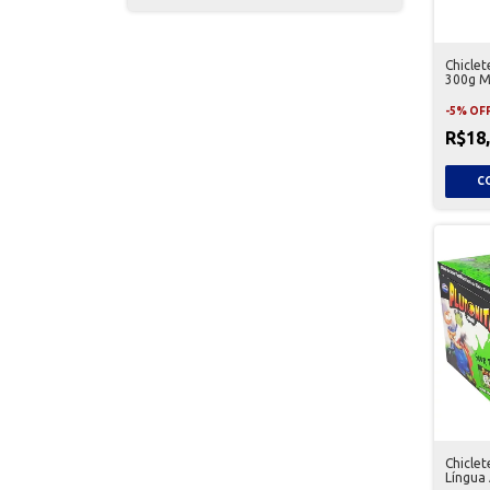
Chiclet
300g M
-
5
%
OF
R$18
Chiclet
Língua