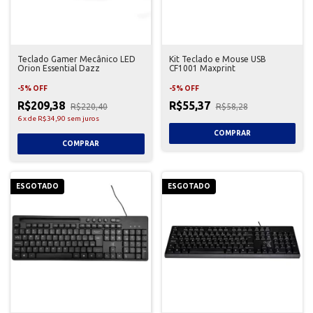
Teclado Gamer Mecânico LED
Kit Teclado e Mouse USB
Orion Essential Dazz
CF1001 Maxprint
-
5
%
OFF
-
5
%
OFF
R$209,38
R$55,37
R$220,40
R$58,28
6
x
de
R$34,90
sem juros
ESGOTADO
ESGOTADO