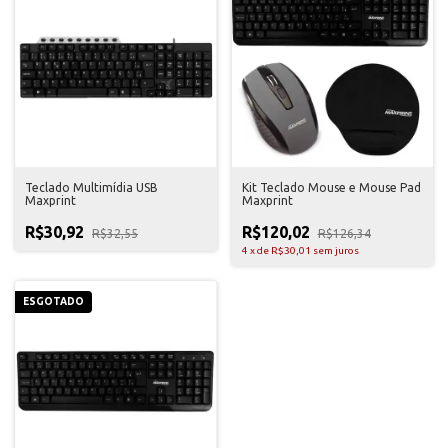
Teclado Multimídia USB
Kit Teclado Mouse e Mouse Pad
Maxprint
Maxprint
R$30,92
R$120,02
R$32,55
R$126,34
4
x
de
R$30,01
sem juros
ESGOTADO