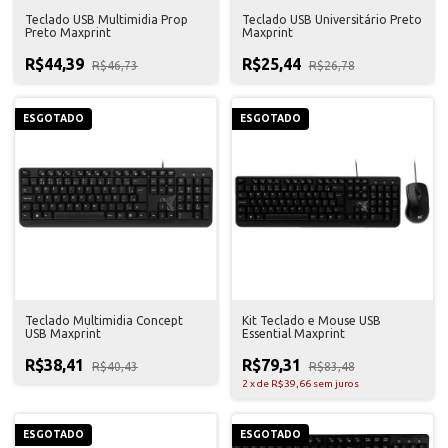
Teclado USB Multimidia Prop
Teclado USB Universitário Preto
Preto Maxprint
Maxprint
R$44,39
R$25,44
R$46,73
R$26,78
ESGOTADO
ESGOTADO
Teclado Multimidia Concept
Kit Teclado e Mouse USB
USB Maxprint
Essential Maxprint
R$38,41
R$79,31
R$40,43
R$83,48
2
x
de
R$39,66
sem juros
ESGOTADO
ESGOTADO