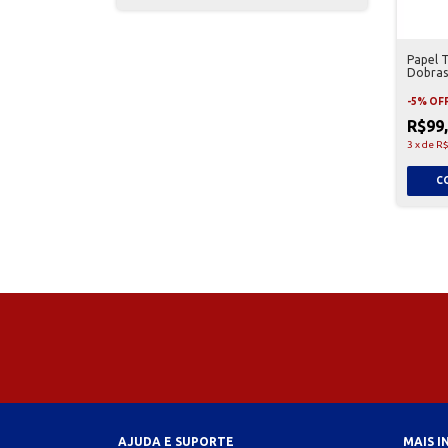
Papel T
Dobras
Folhas
-
5
%
OF
R$99
3
x
de
R$
AJUDA E SUPORTE
MAIS 