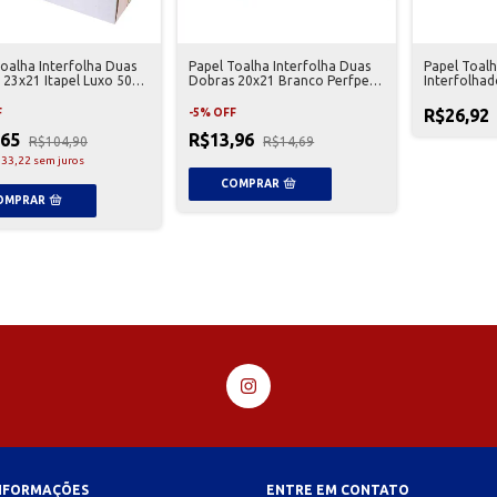
oalha Interfolha Duas
Papel Toalha Interfolha Duas
Papel Toal
 23x21 Itapel Luxo 5000
Dobras 20x21 Branco Perfpel -
Interfolhad
1000 unidades
1000 Unida
R$26,92
F
-
5
%
OFF
,65
R$13,96
R$104,90
R$14,69
33,22
sem juros
INFORMAÇÕES
ENTRE EM CONTATO