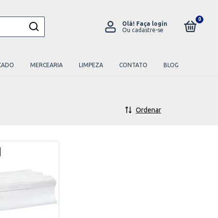
0
Olá!
Faça login
Ou cadastre-se
CADO
MERCEARIA
LIMPEZA
CONTATO
BLOG
Ordenar