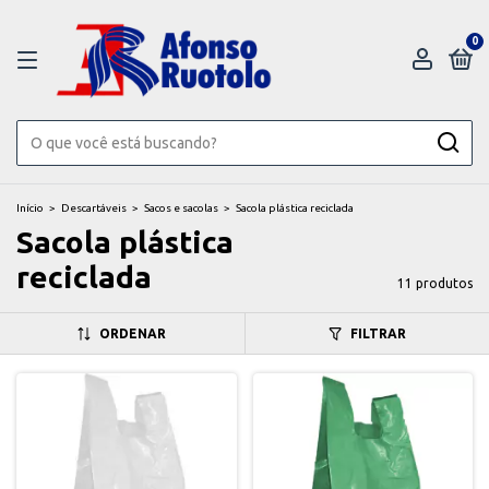
0
Início
>
Descartáveis
>
Sacos e sacolas
>
Sacola plástica reciclada
Sacola plástica
reciclada
11 produtos
ORDENAR
FILTRAR