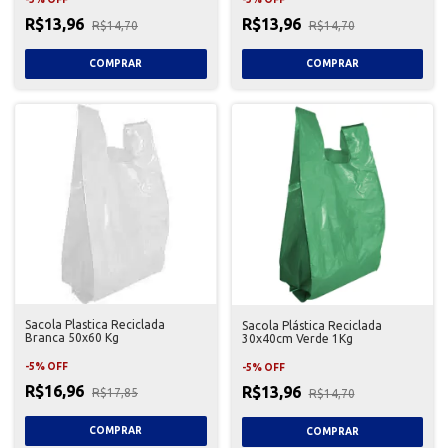
R$13,96
R$13,96
R$14,70
R$14,70
Sacola Plastica Reciclada
Sacola Plástica Reciclada
Branca 50x60 Kg
30x40cm Verde 1Kg
-
5
%
OFF
-
5
%
OFF
R$16,96
R$13,96
R$17,85
R$14,70