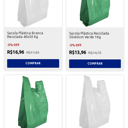
Sacola Plástica Branca
Sacola Plástica Reciclada
Reciclada 40x50 Kg
50x60cm Verde 1Kg
-
5
%
OFF
-
5
%
OFF
R$16,96
R$13,96
R$17,85
R$14,70