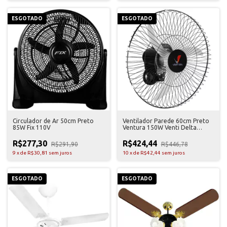
ESGOTADO
ESGOTADO
Circulador de Ar 50cm Preto
Ventilador Parede 60cm Preto
85W Fix 110V
Ventura 150W Venti Delta
Bivolt
R$277,30
R$424,44
R$291,90
R$446,78
9
x
de
R$30,81
sem juros
10
x
de
R$42,44
sem juros
ESGOTADO
ESGOTADO