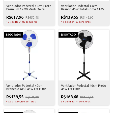
Ventilador Pedestal 60cm Preto
Ventilador Pedestal 43cm
Premium 170W Venti Delta
Branco 45W Total Home 110V
Bivolt
R$617,96
R$139,55
R$650,48
R$146,90
10
x
de
R$61,80
sem juros
4
x
de
R$34,89
sem juros
ESGOTADO
ESGOTADO
Ventilador Pedestal 40cm
Ventilador Pedestal 40cm Preto
Branco e Azul 45W Fix 110V
45W Fix 110V
R$139,55
R$168,68
R$146,90
R$177,56
4
x
de
R$34,89
sem juros
5
x
de
R$33,74
sem juros