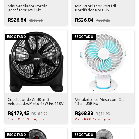
Mini Ventilador Portátil
Mini Ventilador Portátil
Borrifador Azul Fix
Borrifador Rosa Fix
R$26,84
R$26,84
R$28,25
R$28,25
ESGOTADO
ESGOTADO
Circulador de Ar 40cm 3
Ventilador de Mesa com Clip
Velocidades Preto 65W Fix 110V
13cm USB Fix
R$179,45
R$68,33
R$188,90
R$71,93
5
x
de
R$35,89
sem juros
2
x
de
R$34,17
sem juros
ESGOTADO
ESGOTADO