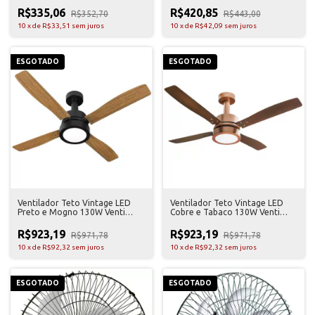
R$335,06
R$420,85
R$352,70
R$443,00
10
x
de
R$33,51
sem juros
10
x
de
R$42,09
sem juros
ESGOTADO
ESGOTADO
Ventilador Teto Vintage LED
Ventilador Teto Vintage LED
Preto e Mogno 130W Venti
Cobre e Tabaco 130W Venti
Delta 127V
Delta 127V
R$923,19
R$923,19
R$971,78
R$971,78
10
x
de
R$92,32
sem juros
10
x
de
R$92,32
sem juros
ESGOTADO
ESGOTADO