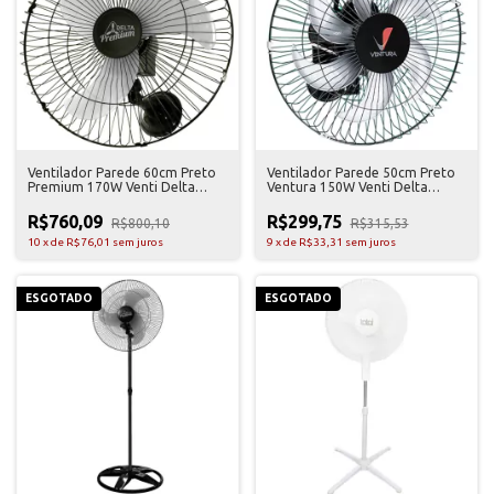
Ventilador Parede 60cm Preto
Ventilador Parede 50cm Preto
Premium 170W Venti Delta
Ventura 150W Venti Delta
Bivolt
Bivolt
R$760,09
R$299,75
R$800,10
R$315,53
10
x
de
R$76,01
sem juros
9
x
de
R$33,31
sem juros
ESGOTADO
ESGOTADO