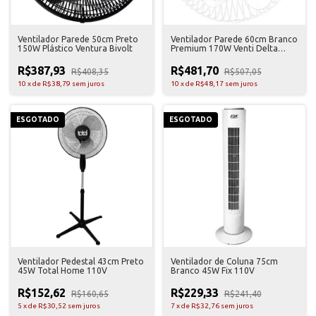
Ventilador Parede 50cm Preto
Ventilador Parede 60cm Branco
150W Plástico Ventura Bivolt
Premium 170W Venti Delta
Bivolt
R$387,93
R$481,70
R$408,35
R$507,05
10
x
de
R$38,79
sem juros
10
x
de
R$48,17
sem juros
ESGOTADO
ESGOTADO
Ventilador Pedestal 43cm Preto
Ventilador de Coluna 75cm
45W Total Home 110V
Branco 45W Fix 110V
R$152,62
R$229,33
R$160,65
R$241,40
5
x
de
R$30,52
sem juros
7
x
de
R$32,76
sem juros