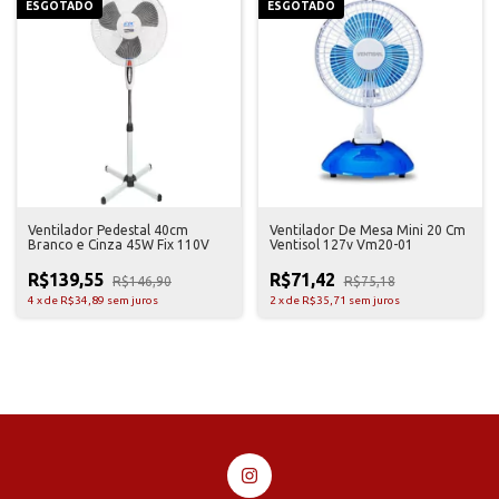
ESGOTADO
ESGOTADO
Ventilador Pedestal 40cm
Ventilador De Mesa Mini 20 Cm
Branco e Cinza 45W Fix 110V
Ventisol 127v Vm20-01
R$139,55
R$71,42
R$146,90
R$75,18
4
x
de
R$34,89
sem juros
2
x
de
R$35,71
sem juros