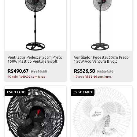
Ventilador Pedestal 50cm Preto
Ventilador Pedestal 60cm Preto
150W Plástico Ventura Bivolt
150W Aço Ventura Bivolt
R$490,67
R$526,58
R$516,50
R$554,30
10
x
de
R$49,07
sem juros
10
x
de
R$52,66
sem juros
ESGOTADO
ESGOTADO