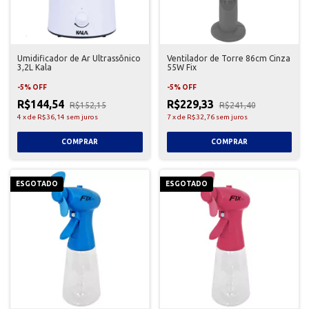
Umidificador de Ar Ultrassônico
Ventilador de Torre 86cm Cinza
3,2L Kala
55W Fix
-
5
%
OFF
-
5
%
OFF
R$144,54
R$229,33
R$152,15
R$241,40
4
x
de
R$36,14
sem juros
7
x
de
R$32,76
sem juros
ESGOTADO
ESGOTADO