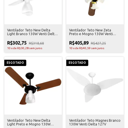
Ventilador Teto New Delta
Ventilador Teto New Zeta
Light Branco 130W Venti Delta
Preto e Mogno 130W Venti
127V
Delta 127V
R$302,75
R$405,89
R$318,68
R$427,25
10
x
de
R$30,28
sem juros
10
x
de
R$40,59
sem juros
ESGOTADO
ESGOTADO
Ventilador Teto New Delta
Ventilador Teto Magnes Branco
Light Preto e Mogno 130W
130W Venti Delta 127V
Venti Delta 127V