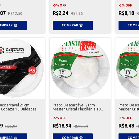
es
F
-
5
%
OFF
-
5
%
OFF
,87
R$2,24
R$8,18
R$12,50
R$2,36
R
Descartável 21cm
Prato Descartável 21cm
Prato Desc
 Copaza 10 Unidades
Master Cristal Plastilânia 10
Master Crist
Unidades
Unidades
F
-
5
%
OFF
-
5
%
OFF
79
R$18,94
R$8,48
R$5,04
R$19,94
R