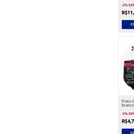
Unidad
-
5
%
OF
R$11
Prato 
Branco
-
5
%
OF
R$4,