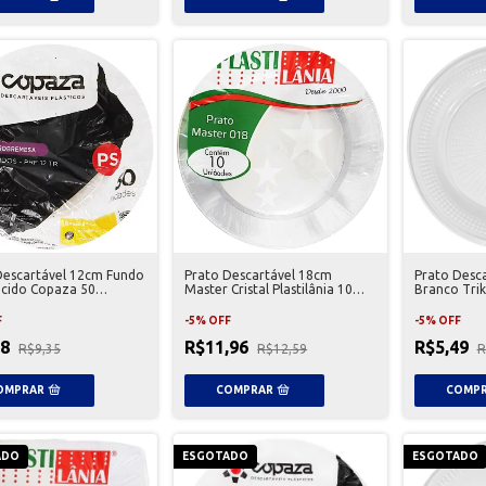
Descartável 12cm Fundo
Prato Descartável 18cm
Prato Desc
úcido Copaza 50
Master Cristal Plastilânia 10
Branco Trik
es
Unidades
F
-
5
%
OFF
-
5
%
OFF
88
R$11,96
R$5,49
R$9,35
R$12,59
R
ADO
ESGOTADO
ESGOTADO