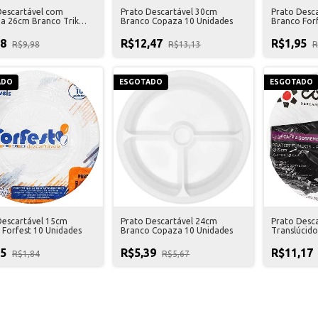
Descartável com
Prato Descartável 30cm
Prato Desc
ia 26cm Branco Trik
Branco Copaza 10 Unidades
Branco Forf
 Unidades
48
R$12,47
R$1,95
R$9,98
R$13,13
R
ADO
ESGOTADO
ESGOTADO
Descartável 15cm
Prato Descartável 24cm
Prato Desc
 Forfest 10 Unidades
Branco Copaza 10 Unidades
Translúcid
Unidades
75
R$5,39
R$11,17
R$1,84
R$5,67