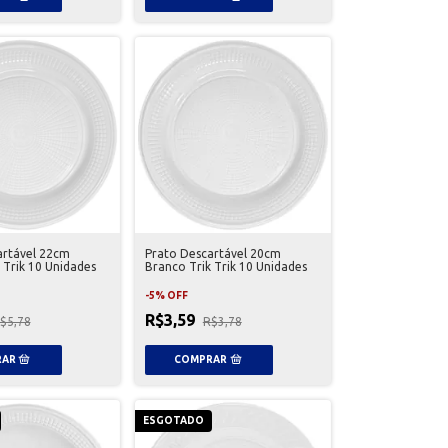
artável 22cm
Prato Descartável 20cm
 Trik 10 Unidades
Branco Trik Trik 10 Unidades
-
5
%
OFF
R$3,59
$5,78
R$3,78
ESGOTADO