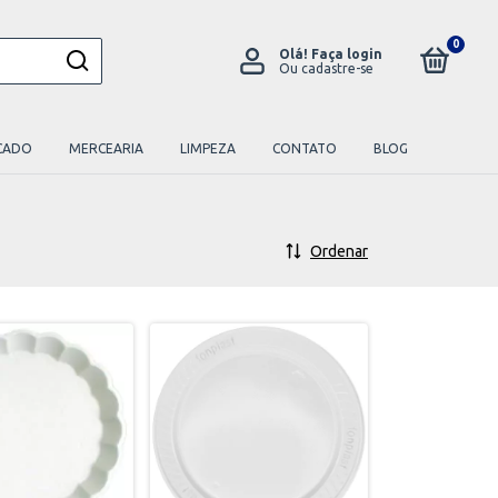
0
Olá!
Faça login
Ou cadastre-se
CADO
MERCEARIA
LIMPEZA
CONTATO
BLOG
Ordenar