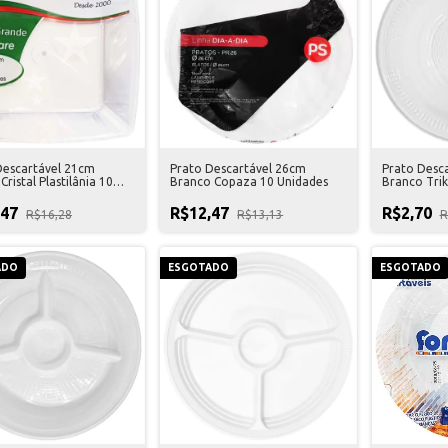
Descartável 21cm
Prato Descartável 26cm
Prato Desc
Cristal Plastilânia 10
Branco Copaza 10 Unidades
Branco Trik
es
,47
R$12,47
R$2,70
R$16,28
R$13,13
R
ADO
ESGOTADO
ESGOTADO