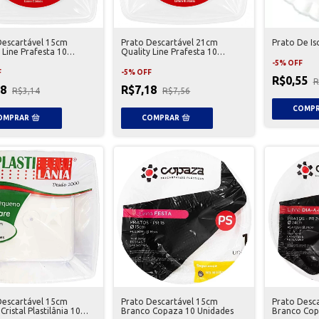
Descartável 15cm
Prato Descartável 21cm
Prato De I
 Line Prafesta 10
Quality Line Prafesta 10
es
Unidades
-
5
%
OFF
F
-
5
%
OFF
R$0,55
R
98
R$7,18
R$3,14
R$7,56
Descartável 15cm
Prato Descartável 15cm
Prato Desc
Cristal Plastilânia 10
Branco Copaza 10 Unidades
Branco Cop