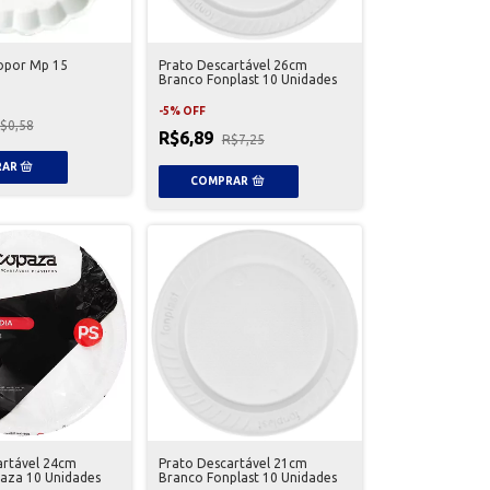
sopor Mp 15
Prato Descartável 26cm
Branco Fonplast 10 Unidades
-
5
%
OFF
$0,58
R$6,89
R$7,25
artável 24cm
Prato Descartável 21cm
aza 10 Unidades
Branco Fonplast 10 Unidades