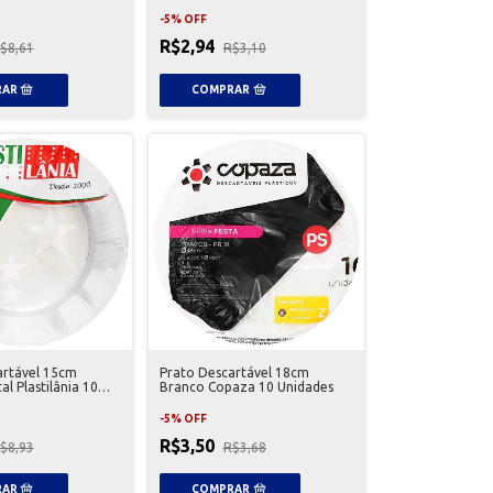
-
5
%
OFF
R$2,94
$8,61
R$3,10
artável 15cm
Prato Descartável 18cm
al Plastilânia 10
Branco Copaza 10 Unidades
-
5
%
OFF
R$3,50
$8,93
R$3,68