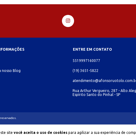
INFORMAÇÕES
ENTRE EM CONTATO
o
5519997160077
 nosso Blog
(19) 3651-5822
atendimento@afonsoruotolo.com.b
Rua Arthur Vergueiro, 287 - Alto Aleg
Espírito Santo do Pinhal - SP
 reservados.
ste site
você aceita o uso de cookies
para agilizar a sua experiência de comp