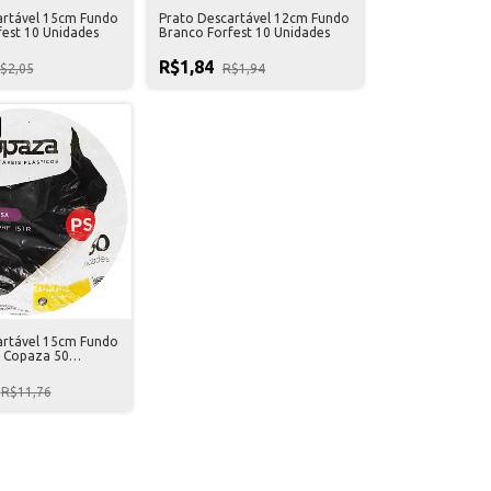
artável 15cm Fundo
Prato Descartável 12cm Fundo
est 10 Unidades
Branco Forfest 10 Unidades
R$1,84
$2,05
R$1,94
artável 15cm Fundo
o Copaza 50
R$11,76