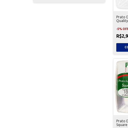
Prato 
Quality
Unidad
-
5
%
OF
R$2,
Prato 
Square 