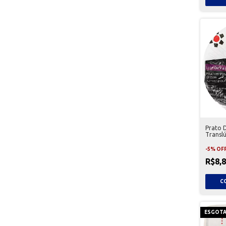
Prato 
Transl
Unidad
-
5
%
OF
R$8,
ESGOT