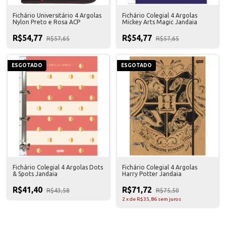
Fichário Universitário 4 Argolas
Fichário Colegial 4 Argolas
Nylon Preto e Rosa ACP
Mickey Arts Magic Jandaia
R$54,77
R$54,77
R$57,65
R$57,65
ESGOTADO
ESGOTADO
Fichário Colegial 4 Argolas Dots
Fichário Colegial 4 Argolas
& Spots Jandaia
Harry Potter Jandaia
R$41,40
R$71,72
R$43,58
R$75,50
2
x
de
R$35,86
sem juros