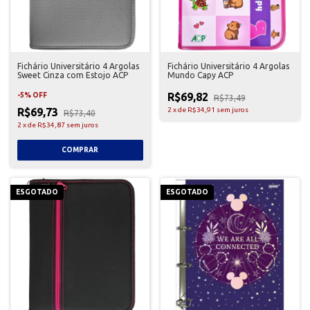
Fichário Universitário 4 Argolas
Fichário Universitário 4 Argolas
Sweet Cinza com Estojo ACP
Mundo Capy ACP
R$69,82
-
5
%
OFF
R$73,49
R$69,73
2
x
de
R$34,91
sem juros
R$73,40
2
x
de
R$34,87
sem juros
ESGOTADO
ESGOTADO