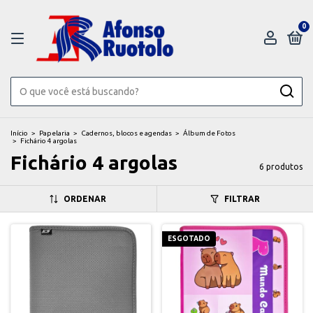
0
Início
>
Papelaria
>
Cadernos, blocos e agendas
>
Álbum de Fotos
>
Fichário 4 argolas
Fichário 4 argolas
6 produtos
ORDENAR
FILTRAR
ESGOTADO