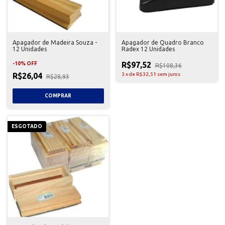
Apagador de Madeira Souza -
Apagador de Quadro Branco
12 Unidades
Radex 12 Unidades
R$97,52
-
10
%
OFF
R$108,36
R$26,04
3
x
de
R$32,51
sem juros
R$28,93
ESGOTADO