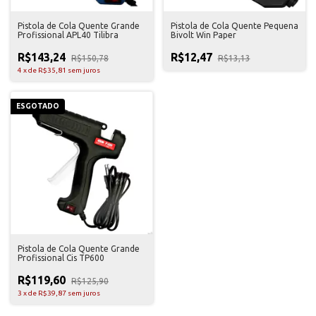
Pistola de Cola Quente Grande
Pistola de Cola Quente Pequena
Profissional APL40 Tilibra
Bivolt Win Paper
R$143,24
R$12,47
R$150,78
R$13,13
4
x
de
R$35,81
sem juros
ESGOTADO
Pistola de Cola Quente Grande
Profissional Cis TP600
R$119,60
R$125,90
3
x
de
R$39,87
sem juros