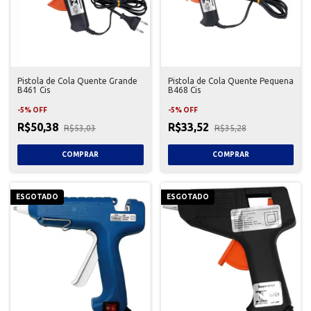
Pistola de Cola Quente Grande
Pistola de Cola Quente Pequena
B461 Cis
B468 Cis
-
5
%
OFF
-
5
%
OFF
R$50,38
R$33,52
R$53,03
R$35,28
ESGOTADO
ESGOTADO