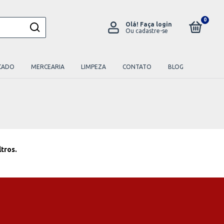
0
Olá!
Faça login
Ou cadastre-se
CADO
MERCEARIA
LIMPEZA
CONTATO
BLOG
ltros.