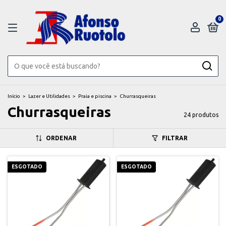
0
Início
>
Lazer e Utilidades
>
Praia e piscina
>
Churrasqueiras
Churrasqueiras
24 produtos
ORDENAR
FILTRAR
ESGOTADO
ESGOTADO