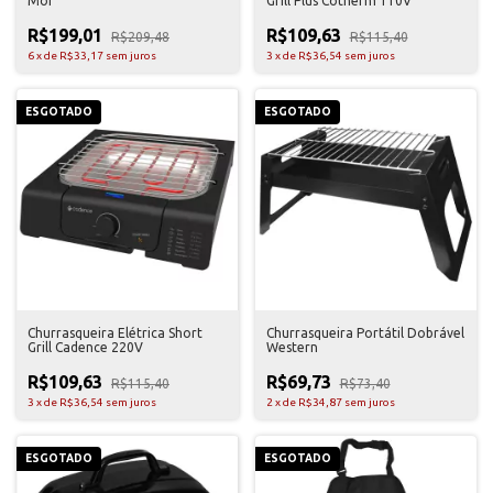
Mor
Grill Plus Cotherm 110V
R$199,01
R$109,63
R$209,48
R$115,40
6
x
de
R$33,17
sem juros
3
x
de
R$36,54
sem juros
ESGOTADO
ESGOTADO
Churrasqueira Elétrica Short
Churrasqueira Portátil Dobrável
Grill Cadence 220V
Western
R$109,63
R$69,73
R$115,40
R$73,40
3
x
de
R$36,54
sem juros
2
x
de
R$34,87
sem juros
ESGOTADO
ESGOTADO