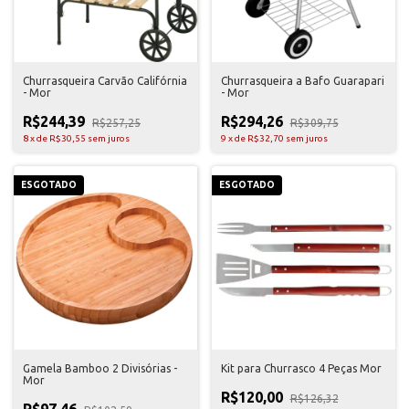
Churrasqueira Carvão Califórnia
Churrasqueira a Bafo Guarapari
- Mor
- Mor
R$244,39
R$294,26
R$257,25
R$309,75
8
x
de
R$30,55
sem juros
9
x
de
R$32,70
sem juros
ESGOTADO
ESGOTADO
Gamela Bamboo 2 Divisórias -
Kit para Churrasco 4 Peças Mor
Mor
R$120,00
R$126,32