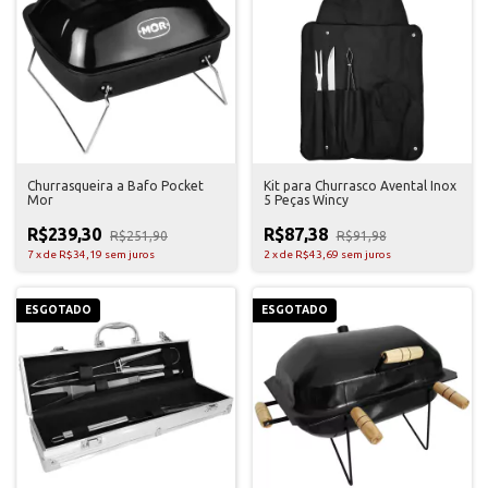
Churrasqueira a Bafo Pocket
Kit para Churrasco Avental Inox
Mor
5 Peças Wincy
R$239,30
R$87,38
R$251,90
R$91,98
7
x
de
R$34,19
sem juros
2
x
de
R$43,69
sem juros
ESGOTADO
ESGOTADO