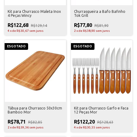
Kit para Churrasco Maleta Inox
Churrasqueira a Bafo Bafinho
4 Peças Wincy
Tok Grill
R$122,68
R$77,80
R$129,14
R$81,90
4
x
de
R$30,67
sem juros
2
x
de
R$38,90
sem juros
ESGOTADO
ESGOTADO
Tábua para Churrasco 50x30cm
Kit para Churrasco Garfo e Faca
Bamboo Mor
12 Peças Mor
R$78,71
R$122,20
R$82,85
R$128,63
2
x
de
R$39,36
sem juros
4
x
de
R$30,55
sem juros