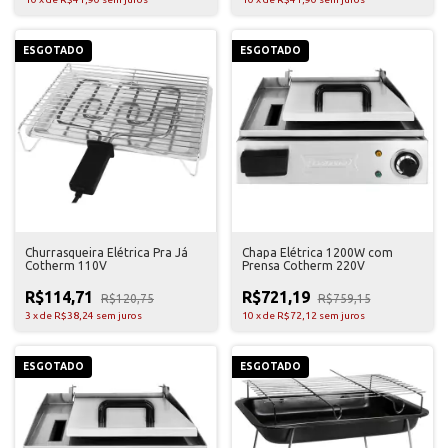
ESGOTADO
ESGOTADO
Churrasqueira Elétrica Pra Já
Chapa Elétrica 1200W com
Cotherm 110V
Prensa Cotherm 220V
R$114,71
R$721,19
R$120,75
R$759,15
3
x
de
R$38,24
sem juros
10
x
de
R$72,12
sem juros
ESGOTADO
ESGOTADO