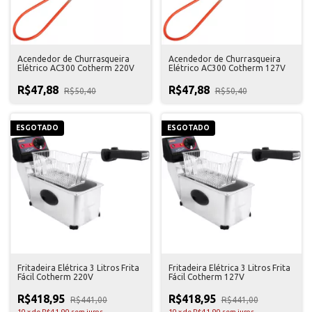
Acendedor de Churrasqueira
Acendedor de Churrasqueira
Elétrico AC300 Cotherm 220V
Elétrico AC300 Cotherm 127V
R$47,88
R$47,88
R$50,40
R$50,40
ESGOTADO
ESGOTADO
Fritadeira Elétrica 3 Litros Frita
Fritadeira Elétrica 3 Litros Frita
Fácil Cotherm 220V
Fácil Cotherm 127V
R$418,95
R$418,95
R$441,00
R$441,00
10
x
de
R$41,90
sem juros
10
x
de
R$41,90
sem juros