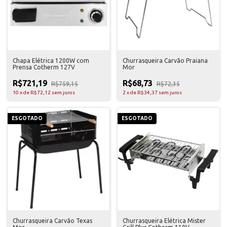
Chapa Elétrica 1200W com
Churrasqueira Carvão Praiana
Prensa Cotherm 127V
Mor
R$721,19
R$68,73
R$759,15
R$72,35
10
x
de
R$72,12
sem juros
2
x
de
R$34,37
sem juros
ESGOTADO
ESGOTADO
Churrasqueira Carvão Texas
Churrasqueira Elétrica Mister