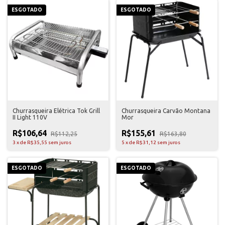
ESGOTADO
ESGOTADO
Churrasqueira Elétrica Tok Grill
Churrasqueira Carvão Montana
II Light 110V
Mor
R$106,64
R$155,61
R$112,25
R$163,80
3
x
de
R$35,55
sem juros
5
x
de
R$31,12
sem juros
ESGOTADO
ESGOTADO