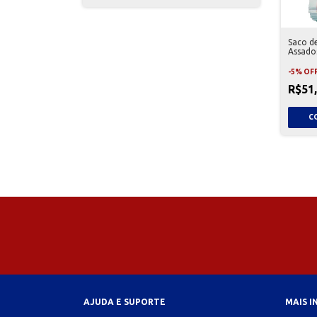
Saco d
Assados
-
5
%
OF
R$51
AJUDA E SUPORTE
MAIS 