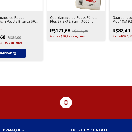
napo de Papel
Guardanapo de Papel Pérola
Guardanapo
5cm Pétala Branca 5000
Plus 27,5x32,5cm - 3000
Plus 18x19,
es
Unidades
Unidades
R$121,68
R$82,40
FF
R$135,20
,60
4
x
de
R$30,42
sem juros
2
x
de
R$41,2
R$84,00
37,80
sem juros
INFORMAÇÕES
ENTRE EM CONTATO