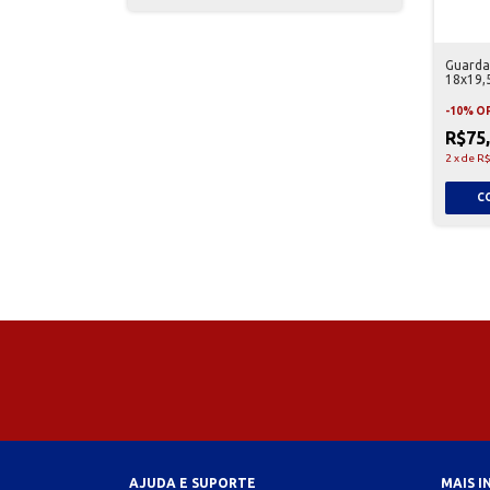
Guarda
18x19,
Unidad
-
10
%
O
R$75
2
x
de
R$
AJUDA E SUPORTE
MAIS 