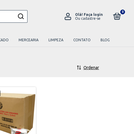
0
Olá!
Faça login
Ou cadastre-se
CADO
MERCEARIA
LIMPEZA
CONTATO
BLOG
Ordenar