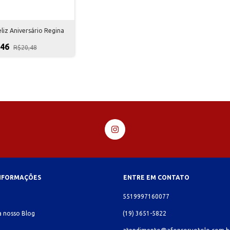
eliz Aniversário Regina
,46
R$20,48
INFORMAÇÕES
ENTRE EM CONTATO
o
5519997160077
 nosso Blog
(19) 3651-5822