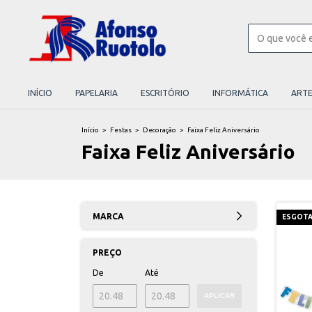
INÍCIO
PAPELARIA
ESCRITÓRIO
INFORMÁTICA
ART
Início
>
Festas
>
Decoração
>
Faixa Feliz Aniversário
Faixa Feliz Aniversário
MARCA
ESGOT
PREÇO
De
Até
APLICAR