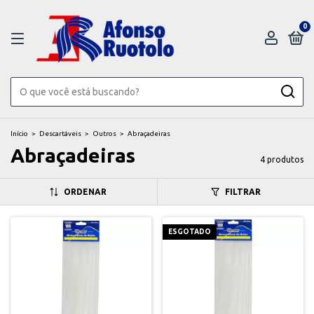
0
Início
>
Descartáveis
>
Outros
>
Abraçadeiras
Abraçadeiras
4 produtos
ORDENAR
FILTRAR
ESGOTADO