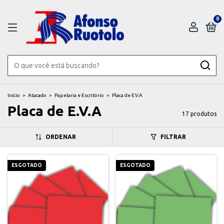
0
Início
>
Atacado
>
Papelaria e Escritório
>
Placa de E.V.A
Placa de E.V.A
17 produtos
ORDENAR
FILTRAR
ESGOTADO
ESGOTADO