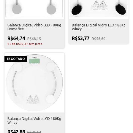
Balança Digital Vidro LCD 180Kg
Balança Digital Vidro LCD 180Kg
Homeflex
Wincy
R$64,74
R$53,77
R$68,15
R$56,60
2
x
de
R$32,37
sem juros
ESGOTADO
Balança Digital Vidro LCD 180Kg
Wincy
R$42,88
R$45,14