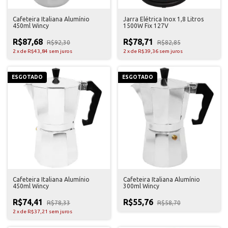
Cafeteira Italiana Alumínio
Jarra Elétrica Inox 1,8 Litros
450ml Wincy
1500W Fix 127V
R$87,68
R$78,71
R$92,30
R$82,85
2
x
de
R$43,84
sem juros
2
x
de
R$39,36
sem juros
ESGOTADO
ESGOTADO
Cafeteira Italiana Alumínio
Cafeteira Italiana Alumínio
450ml Wincy
300ml Wincy
R$74,41
R$55,76
R$78,33
R$58,70
2
x
de
R$37,21
sem juros