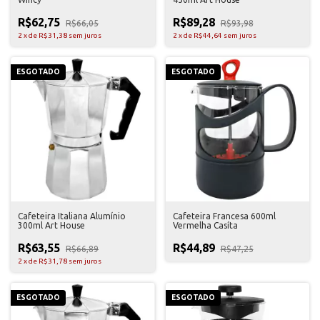
R$62,75
R$89,28
R$66,05
R$93,98
2
x
de
R$31,38
sem juros
2
x
de
R$44,64
sem juros
ESGOTADO
ESGOTADO
Cafeteira Italiana Alumínio
Cafeteira Francesa 600ml
300ml Art House
Vermelha Casíta
R$63,55
R$44,89
R$66,89
R$47,25
2
x
de
R$31,78
sem juros
ESGOTADO
ESGOTADO