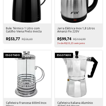
Bule Térmico 1 Litro com
Jarra Elétrica Inox 1,8 Litros
Gatilho Viena Preto Invicta
Amanzi Fix 220V
R$53,77
R$99,74
R$56,60
R$104,99
3
x
de
R$33,25
sem juros
ESGOTADO
ESGOTADO
Cafeteira Francesa 600ml Inox
Cafeteira Italiana Alumínio
Wincy
450ml Art House