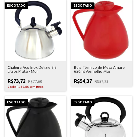
ESGOTADO
ESGOTADO
Chaleira Aço Inox Delizie 2,5
Bule Térmico de Mesa Amare
Litros Prata - Mor
650ml Vermelho Mor
R$73,72
R$54,37
R$77,60
R$57,23
2
x
de
R$36,86
sem juros
ESGOTADO
ESGOTADO