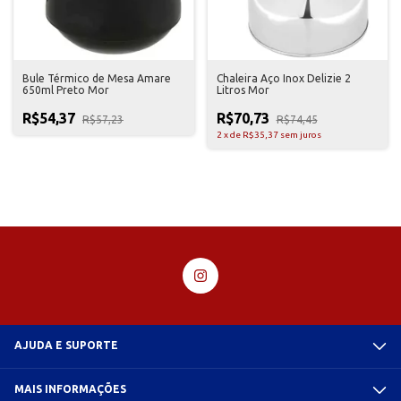
Bule Térmico de Mesa Amare
Chaleira Aço Inox Delizie 2
650ml Preto Mor
Litros Mor
R$54,37
R$70,73
R$57,23
R$74,45
2
x
de
R$35,37
sem juros
AJUDA E SUPORTE
MAIS INFORMAÇÕES