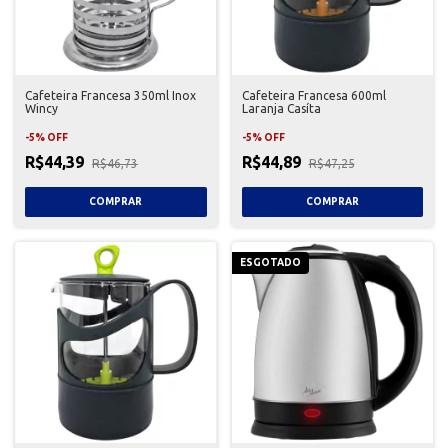
Cafeteira Francesa 350ml Inox
Cafeteira Francesa 600ml
Wincy
Laranja Casíta
-
5
%
OFF
-
5
%
OFF
R$44,39
R$44,89
R$46,73
R$47,25
ESGOTADO