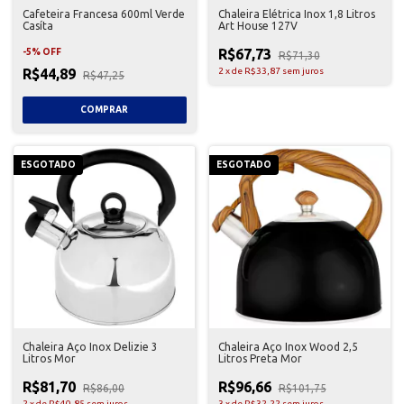
Cafeteira Francesa 600ml Verde
Chaleira Elétrica Inox 1,8 Litros
Casíta
Art House 127V
R$67,73
-
5
%
OFF
R$71,30
R$44,89
2
x
de
R$33,87
sem juros
R$47,25
ESGOTADO
ESGOTADO
Chaleira Aço Inox Delizie 3
Chaleira Aço Inox Wood 2,5
Litros Mor
Litros Preta Mor
R$81,70
R$96,66
R$86,00
R$101,75
2
x
de
R$40,85
sem juros
3
x
de
R$32,22
sem juros