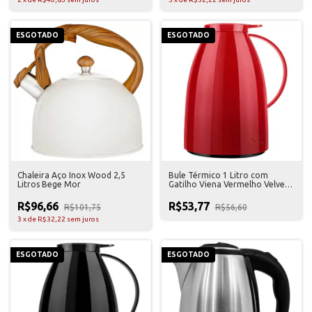
ESGOTADO
ESGOTADO
Chaleira Aço Inox Wood 2,5
Bule Térmico 1 Litro com
Litros Bege Mor
Gatilho Viena Vermelho Velvet
Invicta
R$96,66
R$53,77
R$101,75
R$56,60
3
x
de
R$32,22
sem juros
ESGOTADO
ESGOTADO