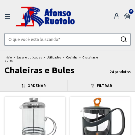
0
Início
>
Lazer e Utilidades
>
Utilidades
>
Cozinha
>
Chaleiras e
Bules
Chaleiras e Bules
24 produtos
ORDENAR
FILTRAR