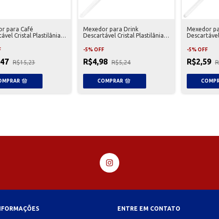
r para Café
Mexedor para Drink
Mexedor pa
ável Cristal Plastilânia
Descartável Cristal Plastilânia
Descartável 
idades
100 Unidades
100 Unidad
F
-
5
%
OFF
-
5
%
OFF
,47
R$4,98
R$2,59
R$15,23
R$5,24
R
INFORMAÇÕES
ENTRE EM CONTATO