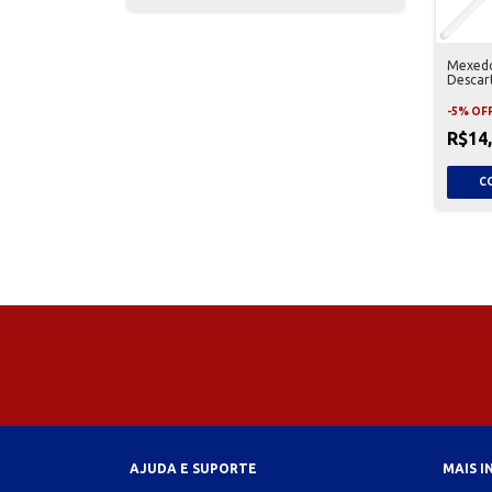
Mexedo
Descart
500 Un
-
5
%
OF
R$14
AJUDA E SUPORTE
MAIS 