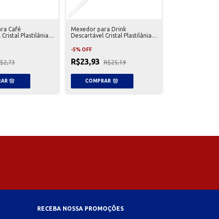
ra Café
Mexedor para Drink
Cristal Plastilânia
Descartável Cristal Plastilânia
es
500 Unidades
-
5
%
OFF
R$23,93
$2,73
R$25,19
RECEBA NOSSA PROMOÇÕES