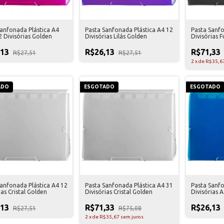
Sanfonada Plástica A4
Pasta Sanfonada Plástica A4 12
Pasta Sanfo
 Divisórias Golden
Divisórias Lilás Golden
Divisórias 
,13
R$26,13
R$71,33
R$27,51
R$27,51
2
x
de
R$35,6
ADO
ESGOTADO
ESGOTADO
Sanfonada Plástica A4 12
Pasta Sanfonada Plástica A4 31
Pasta Sanfo
ias Cristal Golden
Divisórias Cristal Golden
Divisórias 
,13
R$71,33
R$26,13
R$27,51
R$75,08
2
x
de
R$35,67
sem juros