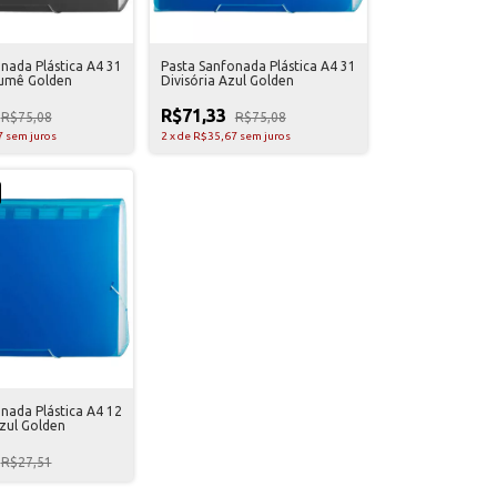
nada Plástica A4 31
Pasta Sanfonada Plástica A4 31
Fumê Golden
Divisória Azul Golden
R$71,33
R$75,08
R$75,08
7
sem juros
2
x
de
R$35,67
sem juros
nada Plástica A4 12
Azul Golden
R$27,51