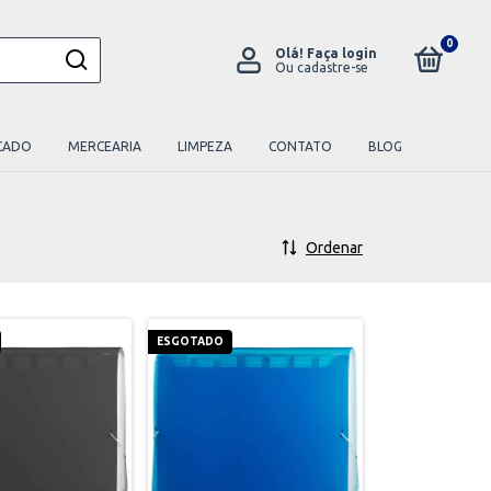
0
Olá!
Faça login
Ou cadastre-se
CADO
MERCEARIA
LIMPEZA
CONTATO
BLOG
Ordenar
ESGOTADO