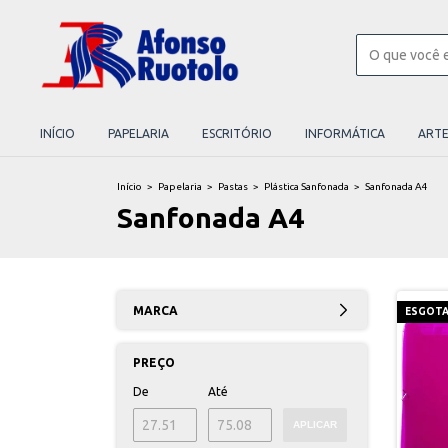
INÍCIO
PAPELARIA
ESCRITÓRIO
INFORMÁTICA
ART
Início
>
Papelaria
>
Pastas
>
Plástica Sanfonada
>
Sanfonada A4
Sanfonada A4
MARCA
ESGOT
PREÇO
De
Até
APLICAR